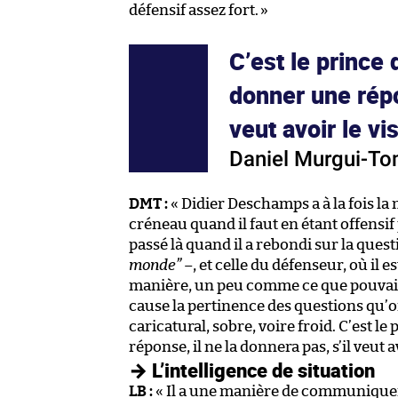
défensif assez fort.
»
C’est le prince 
donner une répon
veut avoir le vi
Daniel Murgui-T
DMT :
« Didier Deschamps a à la fois la 
créneau quand il faut en étant offensif 
passé là quand il a rebondi sur la ques
monde”
–, et celle du défenseur, où il e
manière, un peu comme ce que pouvait 
cause la pertinence des questions qu’on
caricatural, sobre, voire froid. C’est l
réponse, il ne la donnera pas, s’il veut a
→ L’intelligence de situation
LB :
« Il a une manière de communiquer 