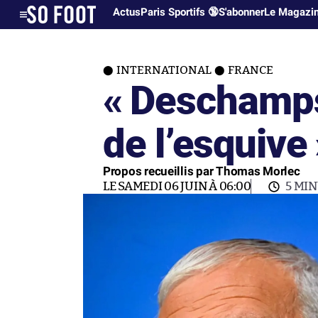
Actus
Paris Sportifs 🔞
S'abonner
Le Magazi
INTERNATIONAL
FRANCE
« Deschamps 
de l’esquive 
Propos recueillis par Thomas Morlec
LE SAMEDI 06 JUIN À 06:00
5 MI