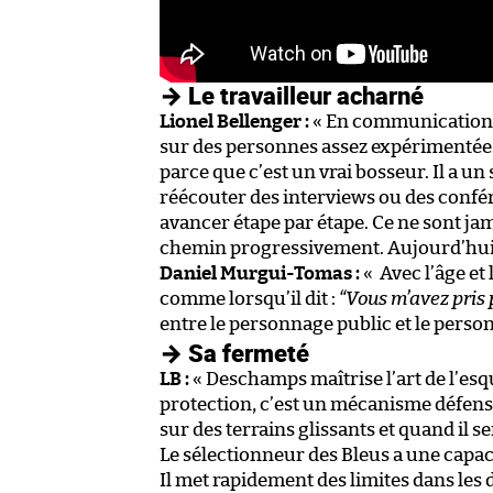
→ Le travailleur acharné
Lionel Bellenger
:
« En communication, il
sur des personnes assez expérimentées 
parce que c’est un vrai bosseur. Il a u
réécouter des interviews ou des confé
avancer étape par étape. Ce ne sont jam
chemin progressivement. Aujourd’hui, i
Daniel Murgui-Tomas :
« Avec l’âge et
comme lorsqu’il dit :
“Vous m’avez pris 
entre le personnage public et le personn
→ Sa fermeté
LB :
« Deschamps maîtrise l’art de l’esq
protection, c’est un mécanisme défensif 
sur des terrains glissants et quand il s
Le sélectionneur des Bleus a une capacit
Il met rapidement des limites dans les