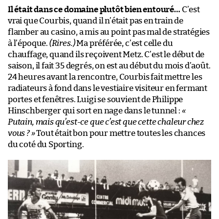
Il était dans ce domaine plutôt bien entouré…
C’est
vrai que Courbis, quand il n’était pas en train de
flamber au casino, a mis au point pas mal de stratégies
à l’époque.
(Rires.)
Ma préférée, c’est celle du
chauffage, quand ils reçoivent Metz. C’est le début de
saison, il fait 35 degrés, on est au début du mois d’août.
24 heures avant la rencontre, Courbis fait mettre les
radiateurs à fond dans le vestiaire visiteur en fermant
portes et fenêtres. Luigi se souvient de Philippe
Hinschberger qui sort en nage dans le tunnel :
«
Putain, mais qu’est-ce que c’est que cette chaleur chez
vous ? »
Tout était bon pour mettre toutes les chances
du coté du Sporting.