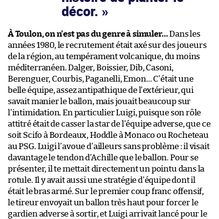
décor.
À Toulon, on n’est pas du genre à simuler…
Dans les
années 1980, le recrutement était axé sur des joueurs
de la région, au tempérament volcanique, du moins
méditerranéen. Dalger, Boissier, Dib, Casoni,
Berenguer, Courbis, Paganelli, Emon… C’était une
belle équipe, assez antipathique de l’extérieur, qui
savait manier le ballon, mais jouait beaucoup sur
l’intimidation. En particulier Luigi, puisque son rôle
attitré était de casser la star de l’équipe adverse, que ce
soit Scifo à Bordeaux, Hoddle à Monaco ou Rocheteau
au PSG. Luigi l’avoue d’ailleurs sans problème : il visait
davantage le tendon d’Achille que le ballon. Pour se
présenter, il te mettait directement un pointu dans la
rotule. Il y avait aussi une stratégie d’équipe dont il
était le bras armé. Sur le premier coup franc offensif,
le tireur envoyait un ballon très haut pour forcer le
gardien adverse à sortir, et Luigi arrivait lancé pour le