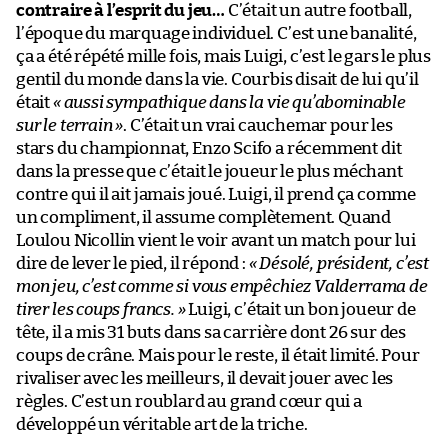
contraire à l’esprit du jeu…
C’était un autre football,
l’époque du marquage individuel. C’est une banalité,
ça a été répété mille fois, mais Luigi, c’est le gars le plus
gentil du monde dans la vie. Courbis disait de lui qu’il
était
« aussi sympathique dans la vie qu’abominable
sur le terrain »
. C’était un vrai cauchemar pour les
stars du championnat, Enzo Scifo a récemment dit
dans la presse que c’était le joueur le plus méchant
contre qui il ait jamais joué. Luigi, il prend ça comme
un compliment, il assume complètement. Quand
Loulou Nicollin vient le voir avant un match pour lui
dire de lever le pied, il répond :
« Désolé, président, c’est
mon jeu, c’est comme si vous empêchiez Valderrama de
tirer les coups francs. »
Luigi, c’était un bon joueur de
tête, il a mis 31 buts dans sa carrière dont 26 sur des
coups de crâne. Mais pour le reste, il était limité. Pour
rivaliser avec les meilleurs, il devait jouer avec les
règles. C’est un roublard au grand cœur qui a
développé un véritable art de la triche.