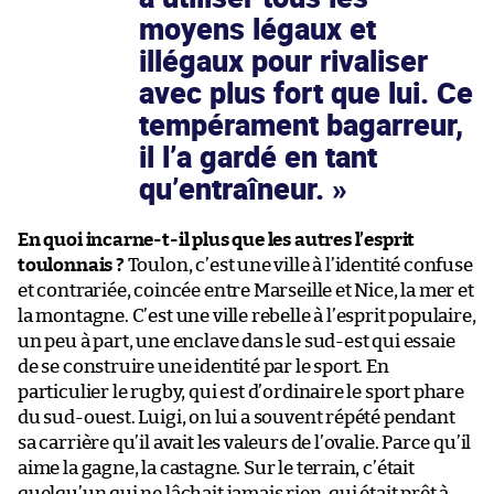
moyens légaux et
illégaux pour rivaliser
avec plus fort que lui. Ce
tempérament bagarreur,
il l’a gardé en tant
qu’entraîneur.
En quoi incarne-t-il plus que les autres l’esprit
toulonnais ?
Toulon, c’est une ville à l’identité confuse
et contrariée, coincée entre Marseille et Nice, la mer et
la montagne. C’est une ville rebelle à l’esprit populaire,
un peu à part, une enclave dans le sud-est qui essaie
de se construire une identité par le sport. En
particulier le rugby, qui est d’ordinaire le sport phare
du sud-ouest. Luigi, on lui a souvent répété pendant
sa carrière qu’il avait les valeurs de l’ovalie. Parce qu’il
aime la gagne, la castagne. Sur le terrain, c’était
quelqu’un qui ne lâchait jamais rien, qui était prêt à