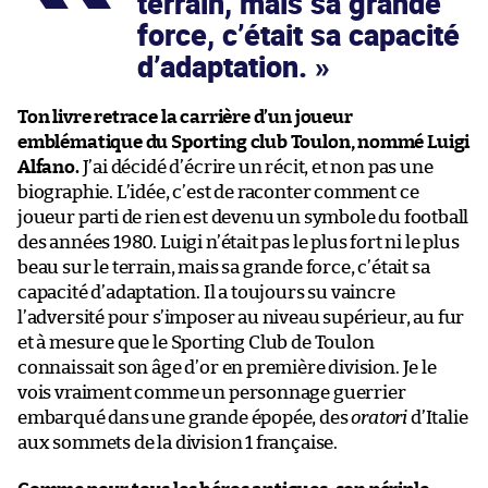
terrain, mais sa grande
force, c’était sa capacité
d’adaptation.
Ton livre retrace la carrière d’un joueur
emblématique du Sporting club Toulon, nommé Luigi
Alfano.
J’ai décidé d’écrire un récit, et non pas une
biographie. L’idée, c’est de raconter comment ce
joueur parti de rien est devenu un symbole du football
des années 1980. Luigi n’était pas le plus fort ni le plus
beau sur le terrain, mais sa grande force, c’était sa
capacité d’adaptation. Il a toujours su vaincre
l’adversité pour s’imposer au niveau supérieur, au fur
et à mesure que le Sporting Club de Toulon
connaissait son âge d’or en première division. Je le
vois vraiment comme un personnage guerrier
embarqué dans une grande épopée, des
oratori
d’Italie
aux sommets de la division 1 française.