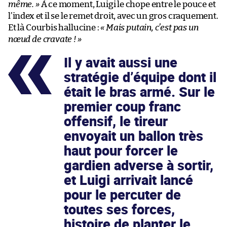
même. »
À ce moment, Luigi le chope entre le pouce et
l’index et il se le remet droit, avec un gros craquement.
Et là Courbis hallucine :
« Mais putain, c’est pas un
nœud de cravate ! »
Il y avait aussi une
stratégie d’équipe dont il
était le bras armé. Sur le
premier coup franc
offensif, le tireur
envoyait un ballon très
haut pour forcer le
gardien adverse à sortir,
et Luigi arrivait lancé
pour le percuter de
toutes ses forces,
histoire de planter le