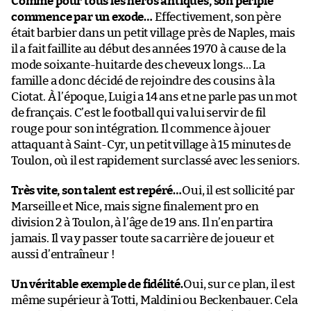
Comme pour tous les héros antiques, son périple
commence par un exode…
Effectivement, son père
était barbier dans un petit village près de Naples, mais
il a fait faillite au début des années 1970 à cause de la
mode soixante-huitarde des cheveux longs… La
famille a donc décidé de rejoindre des cousins à la
Ciotat. À l’époque, Luigi a 14 ans et ne parle pas un mot
de français. C’est le football qui va lui servir de fil
rouge pour son intégration. Il commence à jouer
attaquant à Saint-Cyr, un petit village à 15 minutes de
Toulon, où il est rapidement surclassé avec les seniors.
Très vite, son talent est repéré…
Oui, il est sollicité par
Marseille et Nice, mais signe finalement pro en
division 2 à Toulon, à l’âge de 19 ans. Il n’en partira
jamais. Il va y passer toute sa carrière de joueur et
aussi d’entraîneur !
Un véritable exemple de fidélité.
Oui, sur ce plan, il est
même supérieur à Totti, Maldini ou Beckenbauer. Cela