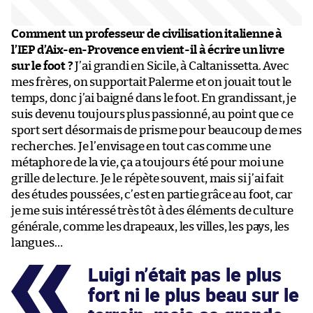
Comment un professeur de civilisation italienne à
l’IEP d’Aix-en-Provence en vient-il à écrire un livre
sur le foot ?
J’ai grandi en Sicile, à Caltanissetta. Avec
mes frères, on supportait Palerme et on jouait tout le
temps, donc j’ai baigné dans le foot. En grandissant, je
suis devenu toujours plus passionné, au point que ce
sport sert désormais de prisme pour beaucoup de mes
recherches. Je l’envisage en tout cas comme une
métaphore de la vie, ça a toujours été pour moi une
grille de lecture. Je le répète souvent, mais si j’ai fait
des études poussées, c’est en partie grâce au foot, car
je me suis intéressé très tôt à des éléments de culture
générale, comme les drapeaux, les villes, les pays, les
langues…
Luigi n’était pas le plus
fort ni le plus beau sur le