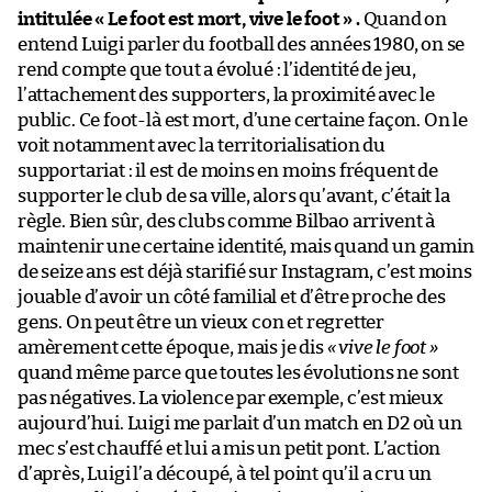
intitulée « Le foot est mort, vive le foot » .
Quand on
entend Luigi parler du football des années 1980, on se
rend compte que tout a évolué : l’identité de jeu,
l’attachement des supporters, la proximité avec le
public. Ce foot-là est mort, d’une certaine façon. On le
voit notamment avec la territorialisation du
supportariat : il est de moins en moins fréquent de
supporter le club de sa ville, alors qu’avant, c’était la
règle. Bien sûr, des clubs comme Bilbao arrivent à
maintenir une certaine identité, mais quand un gamin
de seize ans est déjà starifié sur Instagram, c’est moins
jouable d’avoir un côté familial et d’être proche des
gens. On peut être un vieux con et regretter
amèrement cette époque, mais je dis
« vive le foot »
quand même parce que toutes les évolutions ne sont
pas négatives. La violence par exemple, c’est mieux
aujourd’hui. Luigi me parlait d’un match en D2 où un
mec s’est chauffé et lui a mis un petit pont. L’action
d’après, Luigi l’a découpé, à tel point qu’il a cru un