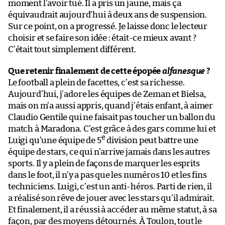
moment l’avoir tué. Il a pris un jaune, mais ça
équivaudrait aujourd’hui à deux ans de suspension.
Sur ce point, on a progressé. Je laisse donc le lecteur
choisir et se faire son idée : était-ce mieux avant ?
C’était tout simplement différent.
Que retenir finalement de cette épopée
alfanesque
?
Le football a plein de facettes, c’est sa richesse.
Aujourd’hui, j’adore les équipes de Zeman et Bielsa,
mais on m’a aussi appris, quand j’étais enfant, à aimer
Claudio Gentile qui ne faisait pas toucher un ballon du
match à Maradona. C’est grâce à des gars comme lui et
e
Luigi qu’une équipe de 5
division peut battre une
équipe de stars, ce qui n’arrive jamais dans les autres
sports. Il y a plein de façons de marquer les esprits
dans le foot, il n’y a pas que les numéros 10 et les fins
techniciens. Luigi, c’est un anti-héros. Parti de rien, il
a réalisé son rêve de jouer avec les stars qu’il admirait.
Et finalement, il a réussi à accéder au même statut, à sa
façon, par des moyens détournés. À Toulon, tout le