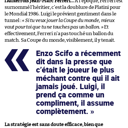
l’Auxerrois Jean-Marc Ferreri…
À l’époque, Ferreri est
surnommé l’héritier, c’est la doublure de Platini pour
le Mondial 1986. Luigi le prévient gentiment dans le
tunnel :
« Si tu veux jouer la Coupe du monde, mieux
vaut pour toi que tu ne touches pas un ballon. »
Et
effectivement, Ferreri n’a pas touché un ballon du
match. Sa Coupe du monde, visiblement, il y tenait.
Enzo Scifo a récemment
dit dans la presse que
c’était le joueur le plus
méchant contre qui il ait
jamais joué. Luigi, il
prend ça comme un
compliment, il assume
complètement.
La stratégie est sans doute efficace, bien que