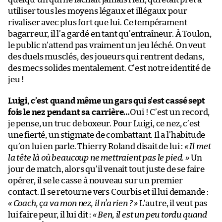
utiliser tous les moyens légaux et illégaux pour
rivaliser avec plus fort que lui. Ce tempérament
bagarreur, il l’a gardé en tant qu’entraîneur. À Toulon,
le public n’attend pas vraiment un jeu léché. On veut
des duels musclés, des joueurs qui rentrent dedans,
des mecs solides mentalement. C’est notre identité de
jeu !
Luigi, c’est quand même un gars qui s’est cassé sept
fois le nez pendant sa carrière…
Oui ! C’est un record,
je pense, un truc de boxeur. Pour Luigi, ce nez, c’est
une fierté, un stigmate de combattant. Il a l’habitude
qu’on lui en parle. Thierry Roland disait de lui :
« Il met
la tête là où beaucoup ne mettraient pas le pied. »
Un
jour de match, alors qu’il venait tout juste de se faire
opérer, il se le casse à nouveau sur un premier
contact. Il se retourne vers Courbis et il lui demande :
« Coach, ça va mon nez, il n’a rien ? »
L’autre, il veut pas
lui faire peur, il lui dit :
« Ben, il est un peu tordu quand