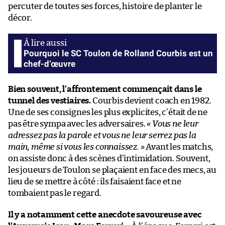
percuter de toutes ses forces, histoire de planter le
décor.
Pourquoi le SC Toulon de Rolland Courbis est un
chef-d’œuvre
Bien souvent, l’affrontement commençait dans le
tunnel des vestiaires.
Courbis devient coach en 1982.
Une de ses consignes les plus explicites, c’était de ne
pas être sympa avec les adversaires.
« Vous ne leur
adressez pas la parole et vous ne leur serrez pas la
main, même si vous les connaissez. »
Avant les matchs,
on assiste donc à des scènes d’intimidation. Souvent,
les joueurs de Toulon se plaçaient en face des mecs, au
lieu de se mettre à côté : ils faisaient face et ne
tombaient pas le regard.
Il y a notamment cette anecdote savoureuse avec