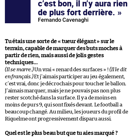
c’est bon, il n’y aura rien
de plus fort derrière.
Fernando Cavenaghi
Tu étais une sorte de « tueur élégant » sur le
terrain, capable de marquer des buts moches à
partir de rien, mais aussi de jolis gestes
techniques…
(Il se marre.)
Un vrai « renard des surfaces » !
(Il le dit
en français.)
Et j’aimais participer au jeu également,
c’est vrai, donc je décrochais pour toucher le ballon.
J’aimais marquer, mais je ne pouvais pas non plus
rester scotché dans la surface. Il y a de moins en
moins de purs 9, qui sont fixés devant. Le football a
beaucoup changé. Au milieu, les joueurs du profil de
Riquelme ont progressivement disparu aussi.
Quel est le plus beau but que tu aies marqué ?