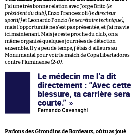
J’ai une très bonne relation avec Jorge Brito
(le
président du club)
, Enzo Francescoli
(le directeur
sportif)
et Leonardo Ponzio
(le secrétaire technique)
,
mais l’opportunité ne s’est pas présentée, et j’ai ma vie
ici maintenant. Mais je reste proche du club, on a
même organisé quelques journées de détection
ensemble. Il y a peu de temps, j’étais d’ailleurs au
Monumental pour voir le match de Copa Libertadores
contre Fluminense
(2-0)
.
Le médecin me l’a dit
directement : “Avec cette
blessure, ta carrière sera
courte.”
Fernando Cavenaghi
Parlons des Girondins de Bordeaux, où tu as joué