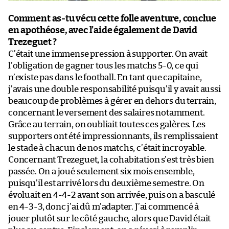
Comment as-tu vécu cette folle aventure, conclue
en apothéose, avec l’aide également de David
Trezeguet ?
C’était une immense pression à supporter. On avait
l’obligation de gagner tous les matchs 5-0, ce qui
n’existe pas dans le football. En tant que capitaine,
j’avais une double responsabilité puisqu’il y avait aussi
beaucoup de problèmes à gérer en dehors du terrain,
concernant le versement des salaires notamment.
Grâce au terrain, on oubliait toutes ces galères. Les
supporters ont été impressionnants, ils remplissaient
le stade à chacun de nos matchs, c’était incroyable.
Concernant Trezeguet, la cohabitation s’est très bien
passée. On a joué seulement six mois ensemble,
puisqu’il est arrivé lors du deuxième semestre. On
évoluait en 4-4-2 avant son arrivée, puis on a basculé
en 4-3-3, donc j’ai dû m’adapter. J’ai commencé à
jouer plutôt sur le côté gauche, alors que David était