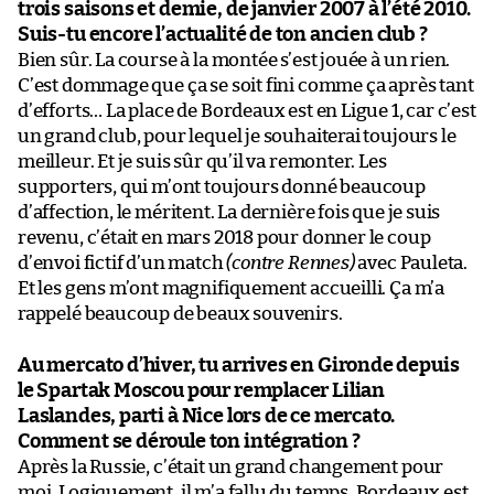
trois saisons et demie, de janvier 2007 à l’été 2010.
Suis-tu encore l’actualité de ton ancien club ?
Bien sûr. La course à la montée s’est jouée à un rien.
C’est dommage que ça se soit fini comme ça après tant
d’efforts… La place de Bordeaux est en Ligue 1, car c’est
un grand club, pour lequel je souhaiterai toujours le
meilleur. Et je suis sûr qu’il va remonter. Les
supporters, qui m’ont toujours donné beaucoup
d’affection, le méritent. La dernière fois que je suis
revenu, c’était en mars 2018 pour donner le coup
d’envoi fictif d’un match
(contre Rennes)
avec Pauleta.
Et les gens m’ont magnifiquement accueilli. Ça m’a
rappelé beaucoup de beaux souvenirs.
Au mercato d’hiver, tu arrives en Gironde depuis
le Spartak Moscou pour remplacer Lilian
Laslandes, parti à Nice lors de ce mercato.
Comment se déroule ton intégration ?
Après la Russie, c’était un grand changement pour
moi. Logiquement, il m’a fallu du temps. Bordeaux est