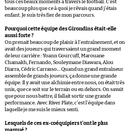
tous ces beaux moments à travers le football. C’est
beaucoup plus que ce à quoi je rêvais quand j’étais
enfant. Je suis très fier de mon parcours.
Pourquoi cette équipe des Girondins était-elle
aussi forte ?
On prenait beaucoup de plaisir à l’entraînement, et on
avait des joueurs qui traversaient un grand moment
de leur carrière : Yoann Gourcuff, Marouane
Chamakh, Fernando, Souleymane Diawara, Alou
Diarra, Cédric Carrasso… Quand un grand entraîneur
assemble de grands joueurs, ça donne une grande
équipe. Il y avait une alchimie entre nous, on était très
unis, que ce soit sur le terrain ou en dehors. On savait
que pour nous battre, il fallait sortir une grande
performance. Avec River Plate, c’est l’équipe dans
laquelle je me suis le mieux senti.
Lesquels de ces ex-coéquipiers t’ont le plus
marqué ?