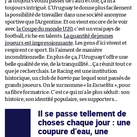
J’ai toujours voulu passer de l’autre côté, ça m’a
toujours intrigué. L’Uruguay te donne plus facilement
la possibilité de travailler dans une société anonyme
sportive que l’Argentine. Et on vient encore de le voir
avec
la Coupe du monde U20
, c’est un vrai pays de
football, riche en talents.
La quantité de jeunes
joueurs est impressionnante
. Les gens d’ici vivent et
respirent ce sport. Ils l’aiment de manière
inconditionnelle. En plus de ça, l’Uruguay t’offre une
belle qualité de vie, de la tranquillité… Ça réunit tout ce
que je recherchais. Le Racing est une institution
historique, un club de
barrio
par lequel sont passés de
grands joueurs. On le surnomme
« la Escuelita »
, pour
sa fibre formatrice. C’est ce qui m’a le plus séduit : son
histoire, son identité populaire, ses supporters…
Il se passe tellement de
choses chaque jour : une
coupure d’eau, une