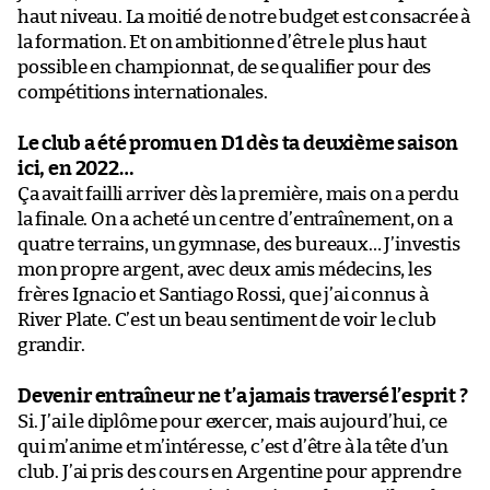
haut niveau. La moitié de notre budget est consacrée à
la formation. Et on ambitionne d’être le plus haut
possible en championnat, de se qualifier pour des
compétitions internationales.
Le club a été promu en D1 dès ta deuxième saison
ici, en 2022…
Ça avait failli arriver dès la première, mais on a perdu
la finale. On a acheté un centre d’entraînement, on a
quatre terrains, un gymnase, des bureaux… J’investis
mon propre argent, avec deux amis médecins, les
frères Ignacio et Santiago Rossi, que j’ai connus à
River Plate. C’est un beau sentiment de voir le club
grandir.
Devenir entraîneur ne t’a jamais traversé l’esprit ?
Si. J’ai le diplôme pour exercer, mais aujourd’hui, ce
qui m’anime et m’intéresse, c’est d’être à la tête d’un
club. J’ai pris des cours en Argentine pour apprendre