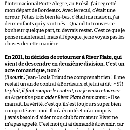
l’Internacional Porte Alegre, au Brésil. J’ai regretté
mon départ de Bordeaux. Avec le recul, c’était une
erreur. J’étais très bien là-bas, c’était ma maison, j’ai
deux enfants qui y sont nés… Quand tu trouves ce
bonheur quelque part, tu devrais rester. C’est ce que je
pense maintenant, mais à l’époque, je ne voyais pas les
choses de cette manière.
En 2011, tu décides de retourner à River Plate, qui
vient de descendre en deuxième division. C’est un
acte romantique, non ?
(Il sourit.)
Jean-Louis Triaud ne comprenait rien ! Il me
restait un an de contrat à Bordeaux et je lui ai dit :
« S’il
te plaît, il faut rompre le contrat, car je veux retourner
en Argentine pour aider River Plate à remonter. »
Il se
marrait. La vérité, c’est qu’il s’est toujours super bien
comporté avec moi. Il m’a écouté et m’a compris.
J’avais besoin d’aider mon club formateur. River ne
m’a pas appelé. C’est moi qui ai demandé à revenir, car