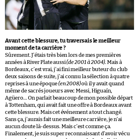
Avant cette blessure, tu traversais le meilleur
moment de ta carrière ?
Sûrement. J’étais très bien lors de mes premières
années à River Plate aussi
(de 2001 à 2004)
. Mais à
Bordeaux, c’est vrai, j’ai fini meilleur buteur du club
deux saisons de suite, j’ai connu la sélection à quatre
reprises à une époque
(en 2008)
où il y avait quand
même de sacrés joueurs avec Messi, Higuaín,
Agüero… On parlait beaucoup de mon possible départ
à Tottenham, qui avait fait une offre à Bordeaux avant
cette blessure. Mais cet événement a tout changé.
Sans ça, j’aurais fait une meilleure carrière, je n’ai
aucun doute là-dessus. Mais c’est comme ça.
Finalement, je suis super reconnaissant d’avoir vécu