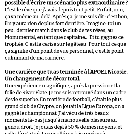
possible d’écrire un scénario plus extraordinaire ?
C’est le rêve que j’avais depuis tout petit. En fait, non,
ça va même au-delà. Après ça, je me suis dit : c’est bon,
il n’y aura rien de plus fort derrière. Imagine-toi un
peu : dernier match dans le club de tes rêves, au
Monumental, en tant que capitaine… Et tu gagnes ce
trophée. C’est la cerise sur le gâteau. Pour tout ce que
ça signifie d’un point de vue personnel, c’est le point
culminant de ma carrière.
Une carrière que tu as terminée à l’APOEL Nicosie.
Un changement de décor total.
Une expérience magnifique, après la pression et la
folie de River Plate. Je me suis retrouvé dans un cadre
de vie superbe. En matière de football, c’était le plus
grand club de Chypre, on jouait la Ligue Europa, on a
gagné le championnat. J’ai vécu de très beaux
moments là-bas jusqu’à ma nouvelle blessure au
genou droit. Je jouais déjà à 50 % de mes moyens, et
celle-là m’a tué. Je suis allé me faire opérer à