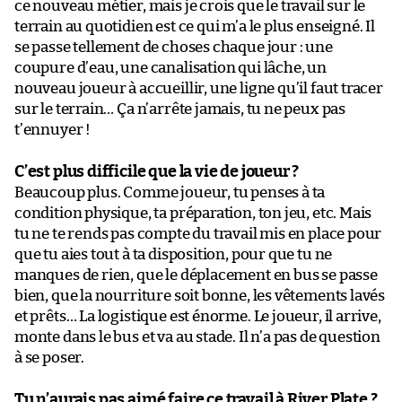
ce nouveau métier, mais je crois que le travail sur le
terrain au quotidien est ce qui m’a le plus enseigné. Il
se passe tellement de choses chaque jour : une
coupure d’eau, une canalisation qui lâche, un
nouveau joueur à accueillir, une ligne qu’il faut tracer
sur le terrain… Ça n’arrête jamais, tu ne peux pas
t’ennuyer !
C’est plus difficile que la vie de joueur ?
Beaucoup plus. Comme joueur, tu penses à ta
condition physique, ta préparation, ton jeu, etc. Mais
tu ne te rends pas compte du travail mis en place pour
que tu aies tout à ta disposition, pour que tu ne
manques de rien, que le déplacement en bus se passe
bien, que la nourriture soit bonne, les vêtements lavés
et prêts… La logistique est énorme. Le joueur, il arrive,
monte dans le bus et va au stade. Il n’a pas de question
à se poser.
Tu n’aurais pas aimé faire ce travail à River Plate ?