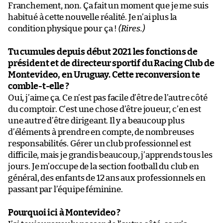
Franchement, non. Ça fait un moment que je me suis
habitué à cette nouvelle réalité. Je n’ai plus la
condition physique pour ça !
(Rires.)
Tu cumules depuis début 2021 les fonctions de
président et de directeur sportif du Racing Club de
Montevideo, en Uruguay. Cette reconversion te
comble-t-elle ?
Oui, j’aime ça. Ce n’est pas facile d’être de l’autre côté
du comptoir. C’est une chose d’être joueur, c’en est
une autre d’être dirigeant. Il y a beaucoup plus
d’éléments à prendre en compte, de nombreuses
responsabilités. Gérer un club professionnel est
difficile, mais je grandis beaucoup, j’apprends tous les
jours. Je m’occupe de la section football du club en
général, des enfants de 12 ans aux professionnels en
passant par l’équipe féminine.
Pourquoi ici à Montevideo ?