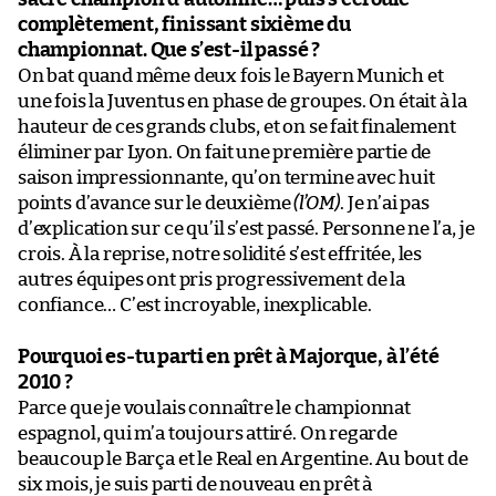
complètement, finissant sixième du
championnat. Que s’est-il passé ?
On bat quand même deux fois le Bayern Munich et
une fois la Juventus en phase de groupes. On était à la
hauteur de ces grands clubs, et on se fait finalement
éliminer par Lyon. On fait une première partie de
saison impressionnante, qu’on termine avec huit
points d’avance sur le deuxième
(l’OM)
. Je n’ai pas
d’explication sur ce qu’il s’est passé. Personne ne l’a, je
crois. À la reprise, notre solidité s’est effritée, les
autres équipes ont pris progressivement de la
confiance… C’est incroyable, inexplicable.
Pourquoi es-tu parti en prêt à Majorque, à l’été
2010 ?
Parce que je voulais connaître le championnat
espagnol, qui m’a toujours attiré. On regarde
beaucoup le Barça et le Real en Argentine. Au bout de
six mois, je suis parti de nouveau en prêt à