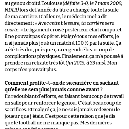
au genou droit à Toulouse
(défaite 3-0, le 7 mars 2009,
NDLR)
lors de l’année du titre a changé toute la suite
de ma carrière. D’ailleurs, le médecin me l’a dit
directement :
« Avec cette blessure, ta carrière sera
courte. »
Le ligament croisé postérieur était rompu, et
il ne pouvait pas s’opérer. Malgré tous mes efforts, je
n’ai jamais plus joué un match à 100 % par la suite. Ça
a été très dur, puisque ça a engendré beaucoup de
complications physiques. Finalement, ça m’a poussé à
prendre ma retraite très tôt
(fin 2016, à 33 ans)
. Mon
corps n’en pouvait plus.
Comment profite-t-on de sa carrière en sachant
qu’elle ne sera plus jamais comme avant ?
En redoublant d’efforts, en faisant beaucoup de travail
en salle pour renforcer le genou. C’était beaucoup de
sacrifices. Et malgré ça, je ne suis jamais redevenu le
joueur que j’étais. C’est pour cette raison que je dis
que le football ne me manque pas. Mes dernières