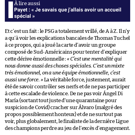
Payet : « Je savais que j’allais avoir un accueil
spécial »
Et c’est un fait : le PSG a totalement vrillé, de A à Z. Il n’y
a qu’à voir les explications bancales de Thomas Tuchel
à ce propos, qui a joué la carte d’avoir un groupe
composé de Sud-Américains pour tenter d’expliquer
cette dérive émotionnelle :
« C’est une mentalité qui
nous donne aussi des choses spéciales. C’est un mixte
très émotionnel, on a une équipe émotionnelle, c’est
aussi une force. »
La véritable force, justement, aurait
été de savoir contrôler ses nerfs et de ne pas participer
à cette escalade de violence. De ne pas voir Ángel Di
María (sortant tout juste d’une quarantaine pour
suspicion de Covid) cracher sur Álvaro (malgré des
propos possiblement honteux) et de ne surtout pas
voir, plus globalement, le finaliste de la dernière Ligue
des champions perdre au jeu de l’excès d’engagement.