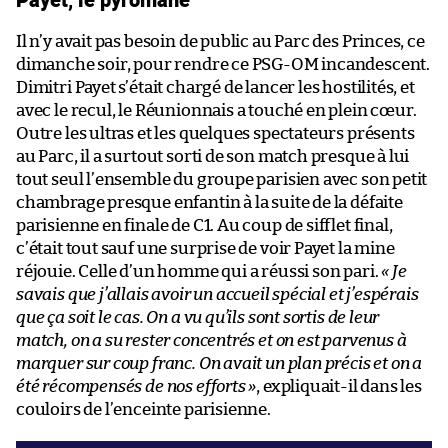
Il n’y avait pas besoin de public au Parc des Princes, ce
dimanche soir, pour rendre ce PSG-OM incandescent.
Dimitri Payet s’était chargé de lancer les hostilités, et
avec le recul, le Réunionnais a touché en plein cœur.
Outre les ultras et les quelques spectateurs présents
au Parc, il a surtout sorti de son match presque à lui
tout seul l’ensemble du groupe parisien avec son petit
chambrage presque enfantin à la suite de la défaite
parisienne en finale de C1. Au coup de sifflet final,
c’était tout sauf une surprise de voir Payet la mine
réjouie. Celle d’un homme qui a réussi son pari.
« Je
savais que j’allais avoir un accueil spécial et j’espérais
que ça soit le cas. On a vu qu’ils sont sortis de leur
match, on a su rester concentrés et on est parvenus à
marquer sur coup franc. On avait un plan précis et on a
été récompensés de nos efforts »
, expliquait-il dans les
couloirs de l’enceinte parisienne.