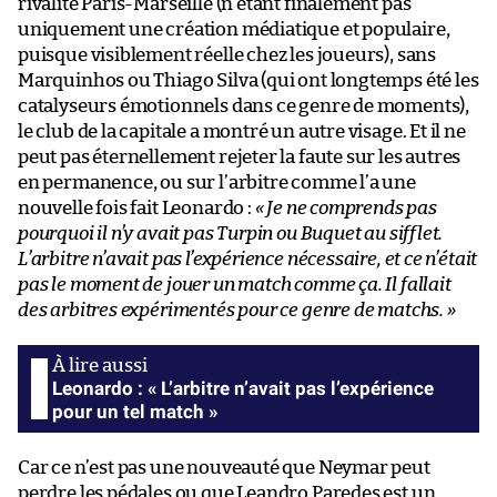
rivalité Paris-Marseille (n’étant finalement pas
uniquement une création médiatique et populaire,
puisque visiblement réelle chez les joueurs), sans
Marquinhos ou Thiago Silva (qui ont longtemps été les
catalyseurs émotionnels dans ce genre de moments),
le club de la capitale a montré un autre visage. Et il ne
peut pas éternellement rejeter la faute sur les autres
en permanence, ou sur l’arbitre comme l’a une
nouvelle fois fait Leonardo :
« Je ne comprends pas
pourquoi il n’y avait pas Turpin ou Buquet au sifflet.
L’arbitre n’avait pas l’expérience nécessaire, et ce n’était
pas le moment de jouer un match comme ça. Il fallait
des arbitres expérimentés pour ce genre de matchs. »
Leonardo : « L’arbitre n’avait pas l’expérience
pour un tel match »
Car ce n’est pas une nouveauté que Neymar peut
perdre les pédales ou que Leandro Paredes est un