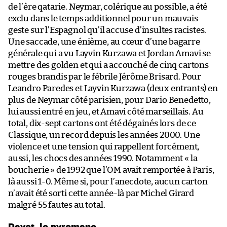
de l’ère qatarie. Neymar, colérique au possible, a été
exclu dans le temps additionnel pour un mauvais
geste sur l’Espagnol qu’il accuse d’insultes racistes.
Une saccade, une énième, au cœur d’une bagarre
générale qui a vu Layvin Kurzawa et Jordan Amavi se
mettre des golden et qui a accouché de cinq cartons
rouges brandis par le fébrile Jérôme Brisard. Pour
Leandro Paredes et Layvin Kurzawa (deux entrants) en
plus de Neymar côté parisien, pour Dario Benedetto,
lui aussi entré en jeu, et Amavi côté marseillais. Au
total, dix-sept cartons ont été dégainés lors de ce
Classique, un record depuis les années 2000. Une
violence et une tension qui rappellent forcément,
aussi, les chocs des années 1990. Notamment « la
boucherie » de 1992 que l’OM avait remportée à Paris,
là aussi 1-0. Même si, pour l’anecdote, aucun carton
n’avait été sorti cette année-là par Michel Girard
malgré 55 fautes au total.
Payet, le pyromane