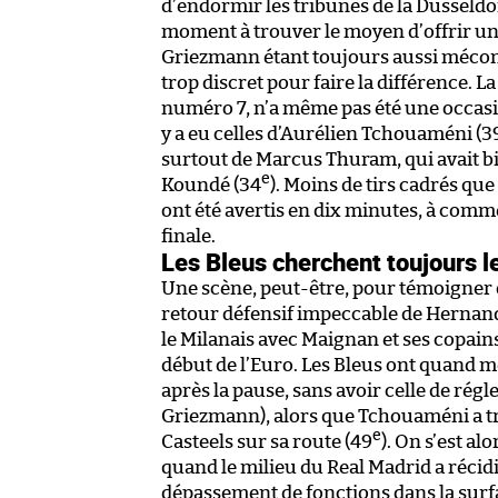
d’endormir les tribunes de la Düsseldor
moment à trouver le moyen d’offrir un
Griezmann étant toujours aussi méconn
trop discret pour faire la différence. La
numéro 7, n’a même pas été une occasi
y a eu celles d’Aurélien Tchouaméni (3
surtout de Marcus Thuram, qui avait bi
e
Koundé (34
). Moins de tirs cadrés que
ont été avertis en dix minutes, à comm
finale.
Les Bleus cherchent toujours l
Une scène, peut-être, pour témoigner du
retour défensif impeccable de Hernand
le Milanais avec Maignan et ses copai
début de l’Euro. Les Bleus ont quand mê
après la pause, sans avoir celle de ré
Griezmann), alors que Tchouaméni a tro
e
Casteels sur sa route (49
). On s’est a
quand le milieu du Real Madrid a récid
dépassement de fonctions dans la surf