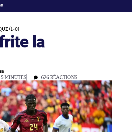
ne
UE (1-0)
rite la
na
5 MINUTES
626
RÉACTIONS