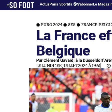
Actus
Paris Sportifs 🔞
S'abonner
Le Magazi
EURO 2024
8ES
FRANCE-BELGIQ
La France eff
Belgique
Par Clément Gavard, à la Düsseldorf Are
LE LUNDI 1ER JUILLET 2024 À 19:51