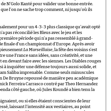
e de N’Golo Kanté pour valider une bonne entrée.
ns que l’on ne sache trop comment, ni jusqu’où ils
inalement pour un 4-3-3 plus classique qu’avait opté
’a pas réconcilié les Bleus avec le jeu et les
remière période qui n’a pas ressemblé à grand-
de finale d’un championnat d’Europe. Après avoir
copieusement
La Marseillaise
, la fête des voisins s’est
 une France sans idées, sans créativité, et une
ut en devant faire avec les siennes. Les Diables rouges
si à inquiéter une défense toujours aussi solide, et
am Saliba imprenable. Comme seuls minuscules
evin De Bruyne repoussé de manière peu académique
annick Ferreira Carrasco contré par Theo Hernandez
enda côté gauche, où Jules Koundé a bien tenu la
aignaient, ou si elles étaient conscientes de leur
sé, laissant l’intensité aux vestiaires, au point