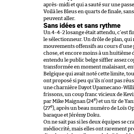
après-midi et qui a sauté sur une pass
Voilà les Bleus en quarts de finale, sa
peuvent aller.
Sans idées et sans rythme
Un 4-4-2 losange était attendu, c’est f
le sélectionneur. Un drôle de plan, qui n
mouvements offensifs au cours d’une p
chose, et encore moins à un huitième 
entendu le public belge siffler assez 
transformée en moment malaisant, entre
Belgique qui avait noté cette limite, to
ont proposé si peu qu’ils n’ont pas réus
une charnière Dayot Upamecano-Willi
frissons, un coup franc vicieux de K
e
par Mike Maignan (24
) et un tir de Y
e
(27
), après un beau numéro de Loïs Op
baraque et Jérémy Doku.
On ne sait pas si les deux équipes se cr
médiocrité, mais elles ont rarement pres