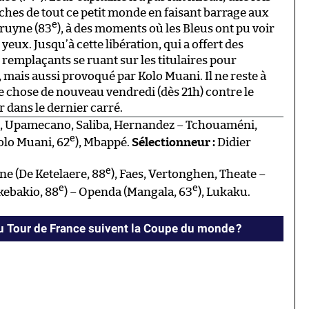
iches de tout ce petit monde en faisant barrage aux
e
Bruyne (83
), à des moments où les Bleus ont pu voir
yeux. Jusqu’à cette libération, qui a offert des
 remplaçants se ruant sur les titulaires pour
 mais aussi provoqué par Kolo Muani. Il ne reste à
e chose de nouveau vendredi (dès 21h) contre le
 dans le dernier carré.
 Upamecano, Saliba, Hernandez – Tchouaméni,
e
olo Muani, 62
), Mbappé.
Sélectionneur :
Didier
e
ne (De Ketelaere, 88
), Faes, Vertonghen, Theate –
e
e
kebakio, 88
) – Openda (Mangala, 63
), Lukaku.
 Tour de France suivent la Coupe du monde ?