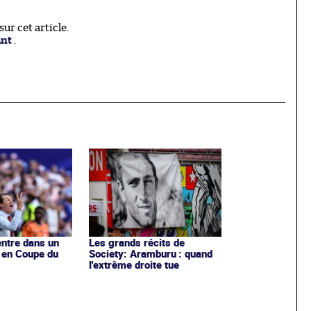
r cet article.
ant
.
entre dans un
Les grands récits de
 en Coupe du
Society: Aramburu : quand
l'extrême droite tue