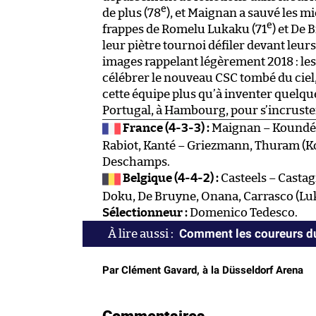
e
de plus (78
), et Maignan a sauvé les m
e
frappes de Romelu Lukaku (71
) et De 
leur piètre tournoi défiler devant leurs 
images rappelant légèrement 2018 : les
célébrer le nouveau CSC tombé du ciel,
cette équipe plus qu’à inventer quelqu
Portugal, à Hambourg, pour s’incruster
France (4-3-3) :
Maignan – Koundé,
Rabiot, Kanté – Griezmann, Thuram (K
Deschamps.
Belgique (4-4-2) :
Casteels – Castag
Doku, De Bruyne, Onana, Carrasco (Lu
Sélectionneur :
Domenico Tedesco.
Comment les coureurs du
Par Clément Gavard, à la Düsseldorf Arena
Commentaires