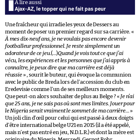
Ajax-AZ, le topper qui ne fait pas peur
Une fraîcheur qui irradie les yeux de Dessers au
moment de poser un premier regard sur sa carrière. «
À mes dix-neuf ans, je ne voulais pas encore devenir
footballeur professionnel. Je reste simplement un
adorateur de ce jeu.
(…)
Quand je vois tout ce que j’ai
vécu, les expériences et les personnes que j’ai appris à
connaître, je peux dire que ma carrière est déjà
réussie
» , sourit le buteur, qui évoque la communion
avec le public de Breda lors de l’accession du club en
Eredevisie comme l’un de ses meilleurs moments.
Que peut-on alors souhaiter de plus au Belge ? «
Je n’ai
que 25 ans, je ne sais pas où sont mes limites. Jouer pour
le Nigeria serait vraiment le sommet de ma carrière…
»
Un joli clin d’œil pour celui qui est passé à deux doigts
d’être international belge U21 en 2015 (il a été appelé,
mais n’est pas entré en jeu, N.D.L.R.) et dont la mère est
originaire du Nigeria. Mercredi, Gernot Rohr