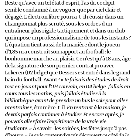
Reste qu’avec un tel état d’esprit, l’as du cockpit
semble condamné à ne voguer que par ciel clair et
dégagé. L’électron libre pourra-t-il réussir dans un
championnat plus scruté, sous les ordres d’un
entraîneur plus rigide tactiquement et dans un club
qui impose un professionnalisme de tous les instants ?
L’équation tient aussi de la manière dont le joueur
d’1,85 m a construit son rapport au football : le
bonhomme marche au plaisir. Ce n’est qu’à 18 ans, âge
de la signature de son premier contrat pro avec
Lokeren (D2 belge) que Dessers est entré dans le grand
bain du football. Avant ? «
Je faisais des études de droit
tout en jouant pour l’OH Louvain, en D4 belge. J’allais en
cours tous les matins, puis j’allais étudier à la
bibliothèque avant de prendre un bus le soir pour aller
m’entraîner
, énumère-t-il.
En rentrant à la maison, je
devais parfois continuer à étudier. Et encore après, je
pouvais aller faire l’expérience de la vraie vie
étudiante.
» À savoir : les soirées, les fêtes jusqu’à pas
d’heure. «
Je suis content d’avoir découvert ce côté de la