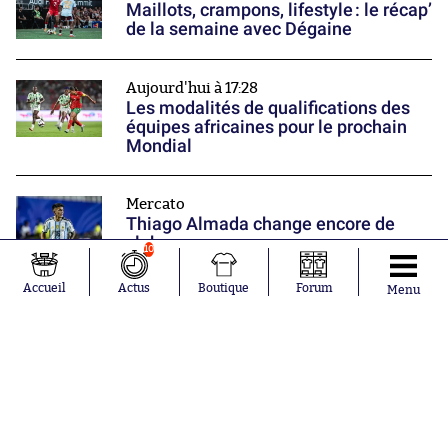
Maillots, crampons, lifestyle : le récap’
de la semaine avec Dégaine
Aujourd'hui à 17:28
Les modalités de qualifications des
équipes africaines pour le prochain
Mondial
Mercato
Thiago Almada change encore de
club
10
Nos partenaires
Accueil
Actus
Boutique
Forum
Menu