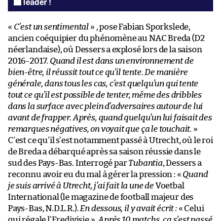
leader !
«
C’est un sentimental
» , pose Fabian Sporkslede,
ancien coéquipier du phénomène au NAC Breda (D2
néerlandaise), où Dessers a explosé lors de la saison
2016-2017.
Quand il est dans un environnement de
bien-être, il réussit tout ce qu’il tente. De manière
générale, dans tous les cas, c’est quelqu’un qui tente
tout ce qu’il est possible de tenter, même des dribbles
dans la surface avec plein d’adversaires autour de lui
avant de frapper. Après, quand quelqu’un lui faisait des
remarques négatives, on voyait que ça le touchait.
»
C’est ce qu’il s’est notamment passé à Utrecht, où le roi
de Breda a débarqué après sa saison réussie dans le
sud des Pays-Bas. Interrogé par
Tubantia
, Dessers a
reconnu avoir eu du mal à gérer la pression : «
Quand
je suis arrivé à Utrecht, j’ai fait la une de
Voetbal
International (le magazine de football majeur des
Pays-Bas, N.D.L.R.).
En dessous, il y avait écrit :
« Celui
qui régale l’Eredivisie ».
Après 10 matchs, ça s’est passé