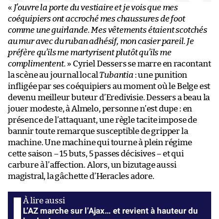
«
J’ouvre la porte du vestiaire et je vois que mes
coéquipiers ont accroché mes chaussures de foot
comme une guirlande. Mes vêtements étaient scotchés
au mur avec du ruban adhésif, mon casier pareil. Je
préfère qu’ils me martyrisent plutôt qu’ils me
complimentent.
» Cyriel Dessers se marre en racontant
la scène au journal local
Tubantia
: une punition
infligée par ses coéquipiers au moment où le Belge est
devenu meilleur buteur d’Eredivisie. Dessers a beau la
jouer modeste, à Almelo, personne n’est dupe : en
présence de l’attaquant, une règle tacite impose de
bannir toute remarque susceptible de gripper la
machine. Une machine qui tourne à plein régime
cette saison – 15 buts, 5 passes décisives – et qui
carbure à l’affection. Alors, un bizutage aussi
magistral, la gâchette d’Heracles adore.
L’AZ marche sur l’Ajax… et revient à hauteur du