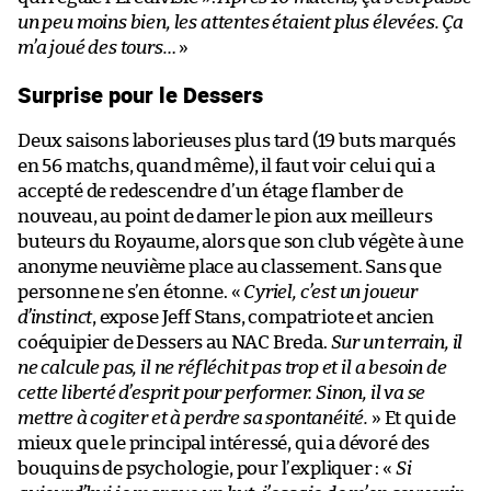
un peu moins bien, les attentes étaient plus élevées. Ça
m’a joué des tours…
»
Surprise pour le Dessers
Deux saisons laborieuses plus tard (19 buts marqués
en 56 matchs, quand même), il faut voir celui qui a
accepté de redescendre d’un étage flamber de
nouveau, au point de damer le pion aux meilleurs
buteurs du Royaume, alors que son club végète à une
anonyme neuvième place au classement. Sans que
personne ne s’en étonne. «
Cyriel, c’est un joueur
d’instinct
, expose Jeff Stans, compatriote et ancien
coéquipier de Dessers au NAC Breda.
Sur un terrain, il
ne calcule pas, il ne réfléchit pas trop et il a besoin de
cette liberté d’esprit pour performer. Sinon, il va se
mettre à cogiter et à perdre sa spontanéité.
» Et qui de
mieux que le principal intéressé, qui a dévoré des
bouquins de psychologie, pour l’expliquer : «
Si