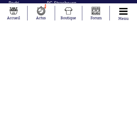
Rodri
RC Strasbourg
1
Mika Godts
Trabzonspor
Accueil
Actus
Boutique
Forum
Menu