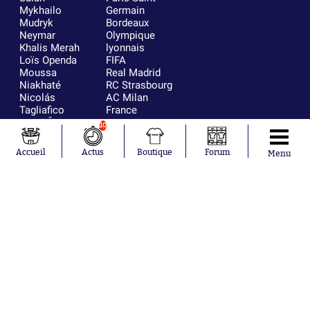
Mykhailo
Germain
Mudryk
Bordeaux
Neymar
Olympique
Khalis Merah
lyonnais
Loïs Openda
FIFA
Moussa
Real Madrid
Niakhaté
RC Strasbourg
Nicolás
AC Milan
Tagliafico
France
Pavel Šulc
RC Lens
10
Josh Maja
Gauthier Hein
Accueil
Actus
Boutique
Forum
Menu