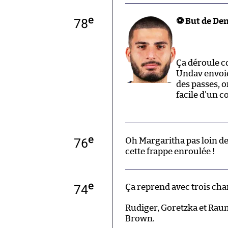
e
78
⚽ But de Den
Ça déroule c
Undav envoie 
des passes, o
facile d'un c
e
76
Oh Margaritha pas loin d
cette frappe enroulée !
e
74
Ça reprend avec trois ch
Rudiger, Goretzka et Rau
Brown.