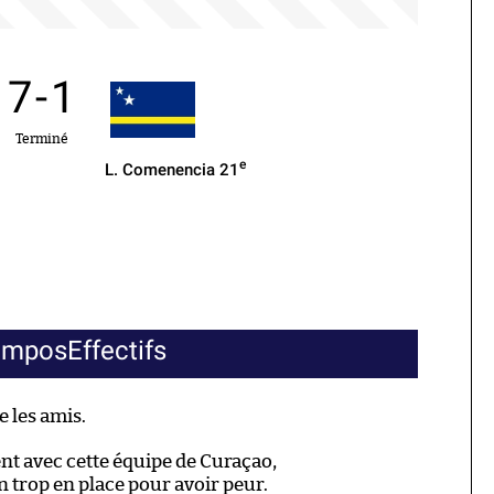
7
-
1
Terminé
e
L. Comenencia
21
ompos
Effectifs
ve les amis.
nt avec cette équipe de Curaçao,
n trop en place pour avoir peur.