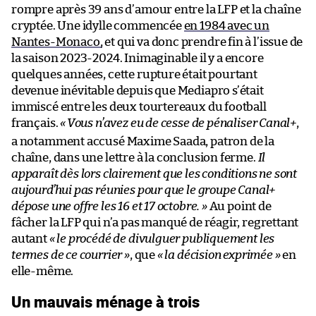
rompre après 39 ans d’amour entre la LFP et la chaîne
cryptée. Une idylle commencée
en 1984 avec un
Nantes-Monaco,
et qui va donc prendre fin à l’issue de
la saison 2023-2024. Inimaginable il y a encore
quelques années, cette rupture était pourtant
devenue inévitable depuis que Mediapro s’était
immiscé entre les deux tourtereaux du football
français.
«
Vous n’avez eu de cesse de pénaliser Canal+
,
a notamment accusé Maxime Saada, patron de la
chaîne, dans une lettre à la conclusion ferme.
Il
apparaît dès lors clairement que les conditions ne sont
aujourd’hui pas réunies pour que le groupe Canal+
dépose une offre les 16 et 17 octobre. »
Au point de
fâcher la LFP qui n’a pas manqué de réagir, regrettant
autant
« le procédé de divulguer publiquement les
termes de ce courrier »
, que
« la décision exprimée »
en
elle-même.
Un mauvais ménage à trois