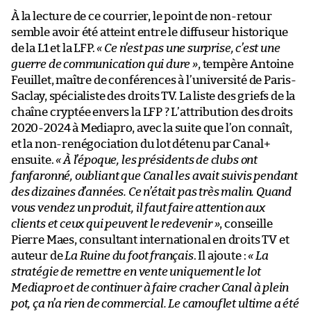
À la lecture de ce courrier, le point de non-retour
semble avoir été atteint entre le diffuseur historique
de la L1 et la LFP.
« Ce n’est pas une surprise, c’est une
guerre de communication qui dure »
, tempère Antoine
Feuillet, maître de conférences à l’université de Paris-
Saclay, spécialiste des droits TV. La liste des griefs de la
chaîne cryptée envers la LFP ? L’attribution des droits
2020-2024 à Mediapro, avec la suite que l’on connaît,
et la non-renégociation du lot détenu par Canal+
ensuite.
« À l’époque, les présidents de clubs ont
fanfaronné, oubliant que Canal les avait suivis pendant
des dizaines d’années. Ce n’était pas très malin. Quand
vous vendez un produit, il faut faire attention aux
clients et ceux qui peuvent le redevenir »
, conseille
Pierre Maes, consultant international en droits TV et
auteur de
La Ruine du foot français
. Il ajoute :
« La
stratégie de remettre en vente uniquement le lot
Mediapro et de continuer à faire cracher Canal à plein
pot, ça n’a rien de commercial. Le camouflet ultime a été