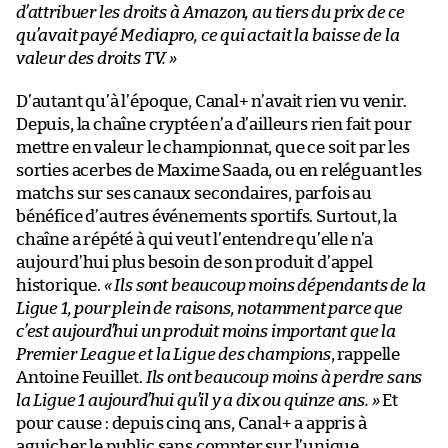
d’attribuer les droits à Amazon, au tiers du prix de ce
qu’avait payé Mediapro, ce qui actait la baisse de la
valeur des droits TV. »
D’autant qu’à l’époque, Canal+ n’avait rien vu venir.
Depuis, la chaîne cryptée n’a d’ailleurs rien fait pour
mettre en valeur le championnat, que ce soit par les
sorties acerbes de Maxime Saada, ou en reléguant les
matchs sur ses canaux secondaires, parfois au
bénéfice d’autres événements sportifs. Surtout, la
chaîne a répété à qui veut l’entendre qu’elle n’a
aujourd’hui plus besoin de son produit d’appel
historique.
« Ils sont beaucoup moins dépendants de la
Ligue 1, pour plein de raisons, notamment parce que
c’est aujourd’hui un produit moins important que la
Premier League et la Ligue des champions
, rappelle
Antoine Feuillet.
Ils ont beaucoup moins à perdre sans
la Ligue 1 aujourd’hui qu’il y a dix ou quinze ans. »
Et
pour cause : depuis cinq ans, Canal+ a appris à
aguicher le public sans compter sur l’unique