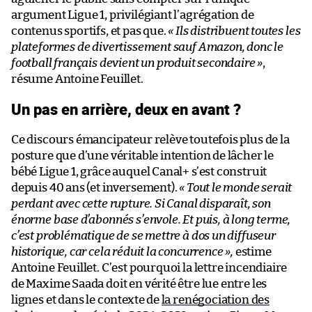
argument Ligue 1, privilégiant l’agrégation de
contenus sportifs, et pas que.
« Ils distribuent toutes les
plateformes de divertissement sauf Amazon, donc le
football français devient un produit secondaire »
,
résume Antoine Feuillet.
Un pas en arrière, deux en avant ?
Ce discours émancipateur relève toutefois plus de la
posture que d’une véritable intention de lâcher le
bébé Ligue 1, grâce auquel Canal+ s’est construit
depuis 40 ans (et inversement).
« Tout le monde serait
perdant avec cette rupture. Si Canal disparaît, son
énorme base d’abonnés s’envole. Et puis, à long terme,
c’est problématique de se mettre à dos un diffuseur
historique, car cela réduit la concurrence »,
estime
Antoine Feuillet. C’est pourquoi la lettre incendiaire
de Maxime Saada doit en vérité être lue entre les
lignes et dans le contexte de
la renégociation des