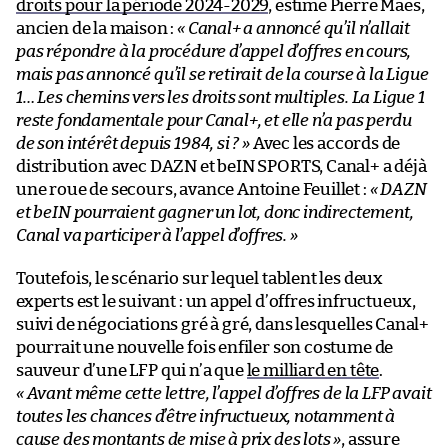
droits pour la période 2024-2029
, estime Pierre Maes,
ancien de la maison :
« Canal+ a annoncé qu’il n’allait
pas répondre à la procédure d’appel d’offres en cours,
mais pas annoncé qu’il se retirait de la course à la Ligue
1… Les chemins vers les droits sont multiples. La Ligue 1
reste fondamentale pour Canal+, et elle n’a pas perdu
de son intérêt depuis 1984, si ? »
Avec les accords de
distribution avec DAZN et beIN SPORTS, Canal+ a déjà
une roue de secours, avance Antoine Feuillet :
« DAZN
et beIN pourraient gagner un lot, donc indirectement,
Canal va participer à l’appel d’offres. »
Toutefois, le scénario sur lequel tablent les deux
experts est le suivant : un appel d’offres infructueux,
suivi de négociations gré à gré, dans lesquelles Canal+
pourrait une nouvelle fois enfiler son costume de
sauveur d’une LFP qui n’a que
le milliard en tête
.
« Avant même cette lettre, l’appel d’offres de la LFP avait
toutes les chances d’être infructueux, notamment à
cause des montants de mise à prix des lots »
, assure