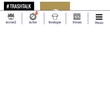
10
Accueil
Actus
Boutique
Forum
Menu
Abonnements
Contacts
La boutique SO PRESS
Mentions légales
Conditions générales d'utilisation
Publicité
Consentement RGPD
Recrutement
Joueurs en
Équipes en
tendance
tendance
Mohamed
Chelsea
Salah
Paris Saint-