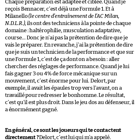
Chaque préparation est adaptée et ciblée. Quand je
reçois Bennacer, c’est déjà une Formule 1. Et à
Milanello
(le centre d’entraînement de l’AC Milan,
N.D.L.R.)
, ils ont des techniciens à la pointe de chaque
domaine : haltérophilie, musculation adaptative,
course… Donc je n’ai pas la prétention de dire que je
vais le préparer. En revanche, j’ai la prétention de dire
que je suis un technicien de la performance et que sur
une Formule 1, c’est de ça dont on a besoin : aller
chercher des réglages de performance. Quand je lui
fais gagner 3 ou 4% de force mécanique sur un
mouvement, c’est énorme pour lui. Delort, par
exemple, il avait les épaules trop vers l’avant, on a
travaillé pour redresser le bonhomme. Le résultat,
c’est qu’il est plus droit. Dans le jeu dos au défenseur, il
a énormément gagné.
En général, ce sont les joueurs qui te contactent
directement ?
Delort, c’est lui qui m’a appelé.