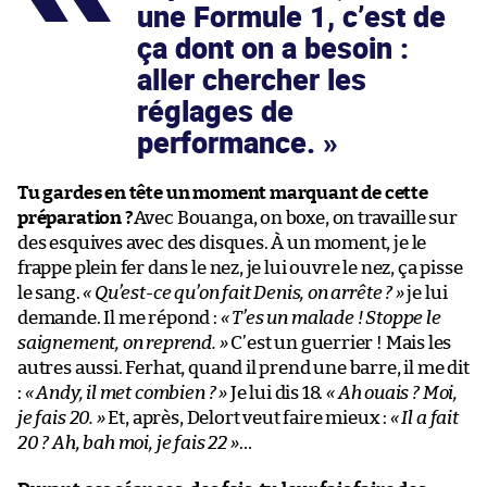
une Formule 1, c’est de
ça dont on a besoin :
aller chercher les
réglages de
performance.
Tu gardes en tête un moment marquant de cette
préparation ?
Avec Bouanga, on boxe, on travaille sur
des esquives avec des disques. À un moment, je le
frappe plein fer dans le nez, je lui ouvre le nez, ça pisse
le sang.
« Qu’est-ce qu’on fait Denis, on arrête ? »
je lui
demande. Il me répond :
« T’es un malade ! Stoppe le
saignement, on reprend. »
C’est un guerrier ! Mais les
autres aussi. Ferhat, quand il prend une barre, il me dit
:
« Andy, il met combien ? »
Je lui dis 18.
« Ah ouais ? Moi,
je fais 20. »
Et, après, Delort veut faire mieux :
« Il a fait
20 ? Ah, bah moi, je fais 22 »
…