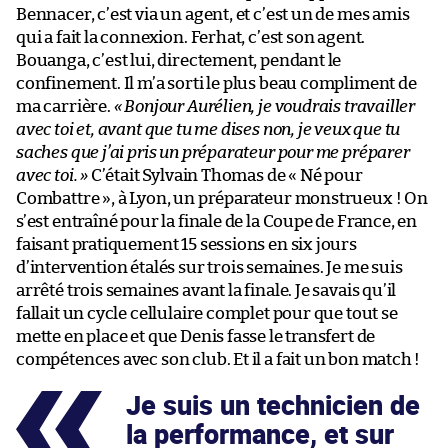
Bennacer, c’est via un agent, et c’est un de mes amis
qui a fait la connexion. Ferhat, c’est son agent.
Bouanga, c’est lui, directement, pendant le
confinement. Il m’a sorti le plus beau compliment de
ma carrière.
« Bonjour Aurélien, je voudrais travailler
avec toi et, avant que tu me dises non, je veux que tu
saches que j’ai pris un préparateur pour me préparer
avec toi. »
C’était Sylvain Thomas de « Né pour
Combattre », à Lyon, un préparateur monstrueux ! On
s’est entraîné pour la finale de la Coupe de France, en
faisant pratiquement 15 sessions en six jours
d’intervention étalés sur trois semaines. Je me suis
arrêté trois semaines avant la finale. Je savais qu’il
fallait un cycle cellulaire complet pour que tout se
mette en place et que Denis fasse le transfert de
compétences avec son club. Et il a fait un bon match !
Je suis un technicien de
la performance, et sur