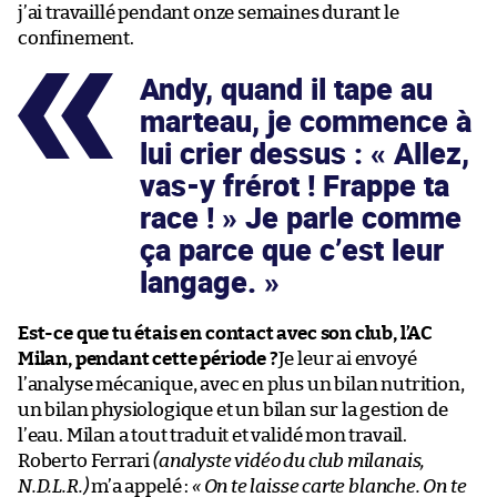
j’ai travaillé pendant onze semaines durant le
confinement.
Andy, quand il tape au
marteau, je commence à
lui crier dessus : « Allez,
vas-y frérot ! Frappe ta
race ! » Je parle comme
ça parce que c’est leur
langage.
Est-ce que tu étais en contact avec son club, l’AC
Milan, pendant cette période ?
Je leur ai envoyé
l’analyse mécanique, avec en plus un bilan nutrition,
un bilan physiologique et un bilan sur la gestion de
l’eau. Milan a tout traduit et validé mon travail.
Roberto Ferrari
(analyste vidéo du club milanais,
N.D.L.R.)
m’a appelé :
« On te laisse carte blanche. On te