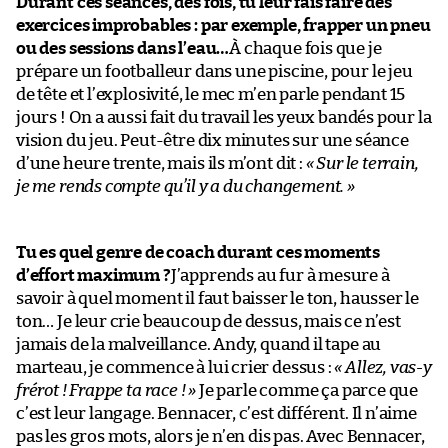
Durant ces séances, des fois, tu leur fais faire des
exercices improbables : par exemple, frapper un pneu
ou des sessions dans l’eau…
À chaque fois que je
prépare un footballeur dans une piscine, pour le jeu
de tête et l’explosivité, le mec m’en parle pendant 15
jours ! On a aussi fait du travail les yeux bandés pour la
vision du jeu. Peut-être dix minutes sur une séance
d’une heure trente, mais ils m’ont dit :
« Sur le terrain,
je me rends compte qu’il y a du changement. »
Tu es quel genre de coach durant ces moments
d’effort maximum ?
J’apprends au fur à mesure à
savoir à quel moment il faut baisser le ton, hausser le
ton… Je leur crie beaucoup de dessus, mais ce n’est
jamais de la malveillance. Andy, quand il tape au
marteau, je commence à lui crier dessus :
« Allez, vas-y
frérot ! Frappe ta race ! »
Je parle comme ça parce que
c’est leur langage. Bennacer, c’est différent. Il n’aime
pas les gros mots, alors je n’en dis pas. Avec Bennacer,