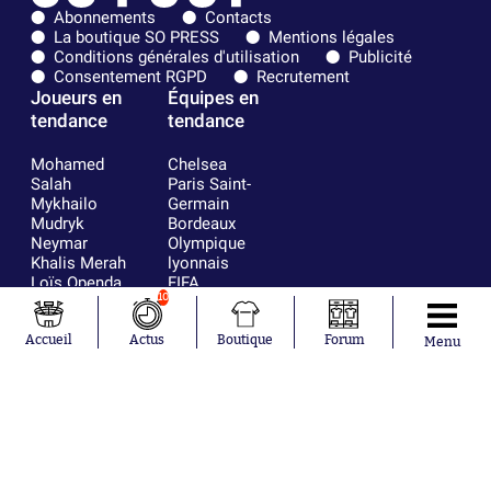
Abonnements
Contacts
La boutique SO PRESS
Mentions légales
Conditions générales d'utilisation
Publicité
Consentement RGPD
Recrutement
Joueurs en
Équipes en
tendance
tendance
Mohamed
Chelsea
Salah
Paris Saint-
Mykhailo
Germain
Mudryk
Bordeaux
Neymar
Olympique
Khalis Merah
lyonnais
Loïs Openda
FIFA
10
Moussa
Real Madrid
Niakhaté
RC Strasbourg
Nicolás
AC Milan
Accueil
Actus
Boutique
Forum
Menu
Tagliafico
France
Pavel Šulc
RC Lens
Josh Maja
Gauthier Hein