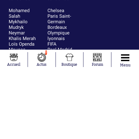
Mohamed
Chelsea
Salah
Paris Saint-
Mykhailo
Germain
Mudryk
Bordeaux
Neymar
Olympique
Khalis Merah
lyonnais
Loïs Openda
FIFA
Moussa
Real Madrid
0
Niakhaté
RC Strasbourg
Nicolás
AC Milan
Accueil
Actus
Boutique
Forum
Menu
Tagliafico
France
Pavel Šulc
RC Lens
Josh Maja
Gauthier Hein