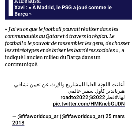
Xavi : « À Madrid, le PSG a joué comme le
Barça »
«
J’ai vu ce que le football pouvait réaliser dans les
communautés au Qatar et à travers la région. Le
football a le pouvoir de rassembler les gens, de chasser
les stéréotypes et de briser les barrières sociales
» , a
indiqué l’ancien milieu du Barça dans un
communiqué.
أعلنت اللجنة العليا للمشاريع والإرث عن تعيين تشافي
هيرنانديز كأول سفير عالمي
@roadto2022
#قطر2022
لها.
pic.twitter.com/HMKnebGUDN
— @fifaworldcup_ar (@fifaworldcup_ar)
25 mars
2018