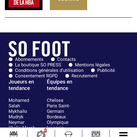
Abonnements
Contacts
La boutique SO PRESS
Mentions légales
Conditions générales d'utilisation
Publicité
Consentement RGPD
Recrutement
Joueurs en
Équipes en
tendance
tendance
Mohamed
Chelsea
Salah
Paris Saint-
Mykhailo
Germain
Mudryk
Bordeaux
Neymar
Olympique
Khalis Merah
lyonnais
10
Loïs Openda
FIFA