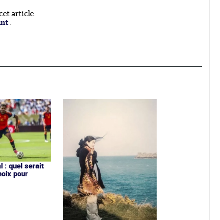
t article.
ant
.
 : quel serait
hoix pour