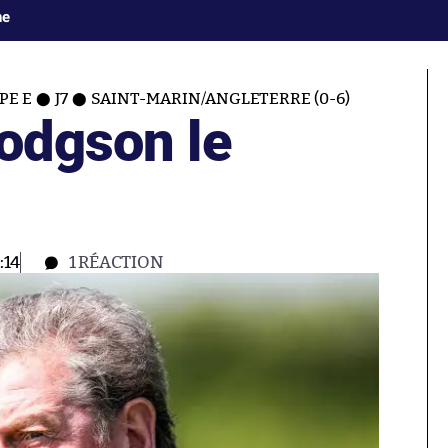
ne
PE E
J7
SAINT-MARIN/ANGLETERRE (0-6)
Hodgson le
:14
1
RÉACTION