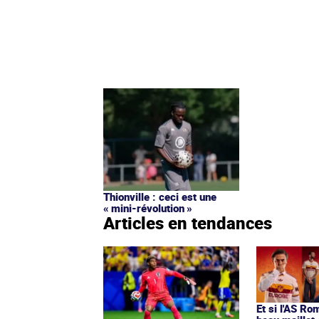
Thionville : ceci est une
« mini-révolution »
Articles en tendances
Et si l'AS Ro