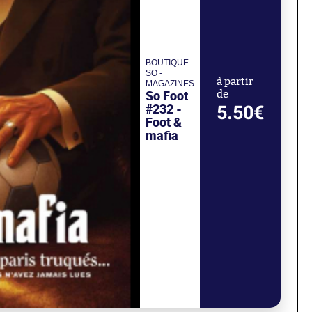
BOUTIQUE
SO -
à partir
MAGAZINES
So Foot
de
#232 -
5.50€
Foot &
mafia