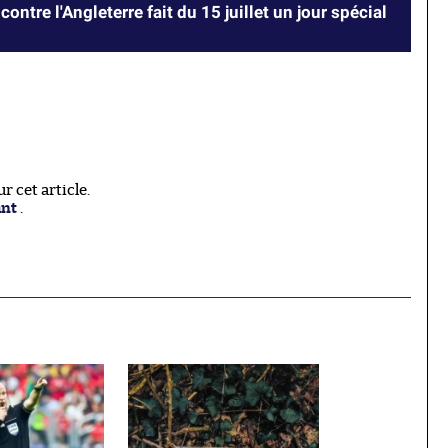
contre l'Angleterre fait du 15 juillet un jour spécial
 cet article.
ant
.