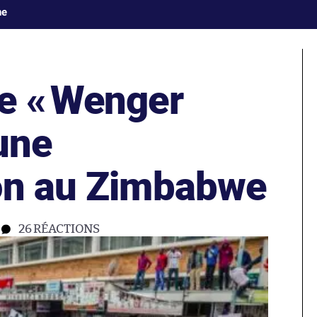
ne
e «
Wenger
’une
on au Zimbabwe
26
RÉACTIONS