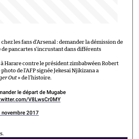
s chez les fans d’Arsenal : demander la démission de
 de pancartes s’incrustant dans différents
 à Harare contre le président zimbabwéen Robert
photo de l’AFP signée Jekesai Njikizana a
er Out
» de l’histoire.
mander le départ de Mugabe
.twitter.com/V8LwsCr0MY
 novembre 2017
s.