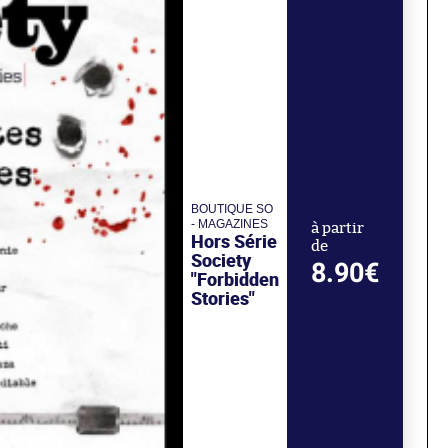
BOUTIQUE SO
- MAGAZINES
à partir
Hors Série
de
Society
8.90€
"Forbidden
Stories"