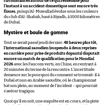
circonstances autour de ce qui ressemble pour
l’instant à un accident domestique sont encore très
floues
, puisqu’Al-Muwallad évolue sous les couleurs
du club d’Al-Shabab, basé à Riyadh, à 1000 kilomètres
de Dubaï.
Mystère et boule de gomme
Tout se serait passé jeudi dernier.
48 heures plus tôt,
l’international saoudien (suspendu à deux reprises
en carrière pour prise de produits dopants) disputait
encore un match de qualification pour le Mondial
2026
avec les Faucons verts, en Chine, en rentrant à
20 minutes du terme de la rencontre. L’incertitude
demeure sur le pourquoi du comment se trouvait-il à
Dubaï et non en Arabie saoudite, où le championnat
bat son plein, au moment de l’incident – qui pourrait
s’avérer tragique.
Quoi qu’il en soit, une enquête est en cours, et la piste