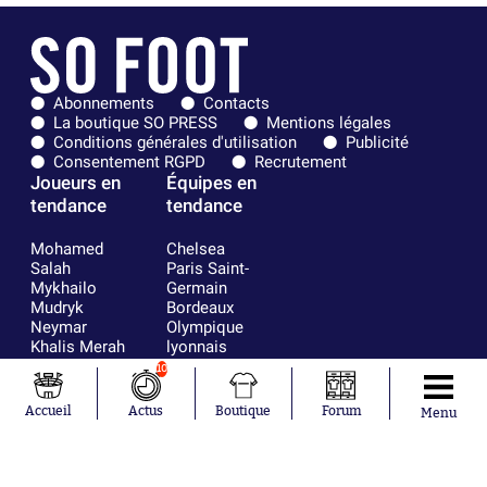
Abonnements
Contacts
La boutique SO PRESS
Mentions légales
Conditions générales d'utilisation
Publicité
Consentement RGPD
Recrutement
Joueurs en
Équipes en
tendance
tendance
Mohamed
Chelsea
Salah
Paris Saint-
Mykhailo
Germain
Mudryk
Bordeaux
Neymar
Olympique
Khalis Merah
lyonnais
Loïs Openda
FIFA
10
Moussa
Real Madrid
Niakhaté
RC Strasbourg
Accueil
Actus
Boutique
Forum
Menu
Nicolás
AC Milan
Tagliafico
France
Pavel Šulc
RC Lens
Josh Maja