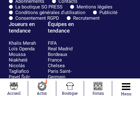
Abonnements
Contacts
La boutique SO PRESS
Mentions légales
Conditions générales d'utilisation
Publicité
Consentement RGPD
Recrutement
Joueurs en
Équipes en
tendance
tendance
Khalis Merah
FIFA
Loïs Openda
Real Madrid
Moussa
Bordeaux
Niakhaté
France
Nicolás
Chelsea
Tagliafico
Paris Saint-
Pavel Šulc
Germain
Gauthier Hein
Olympique
1
Lionel Messi
lyonnais
Gonzalo
AC Milan
Accueil
Actus
Boutique
Forum
Menu
García Torres
RC Strasbourg
Gio Reyna
RC Lens
Leandro
Paredes