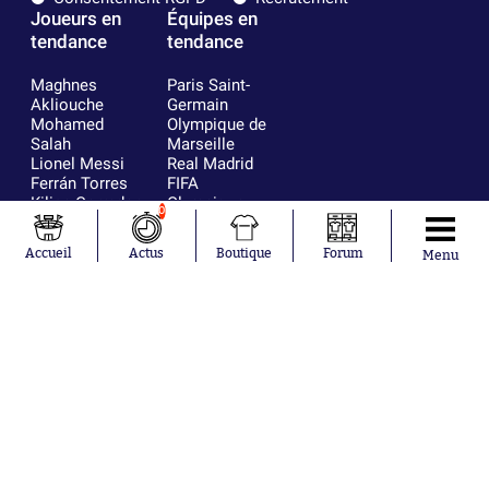
Joueurs en
Équipes en
tendance
tendance
Maghnes
Paris Saint-
Akliouche
Germain
Mohamed
Olympique de
Salah
Marseille
Lionel Messi
Real Madrid
Ferrán Torres
FIFA
Kilian Corredor
Olympique
0
Franco
lyonnais
Mastantuono
AS Monaco
Accueil
Actus
Boutique
Forum
Menu
Orel Mangala
FC Barcelone
Rio Mavuba
Argentine
Rodri
RC Strasbourg
Mika Godts
Trabzonspor