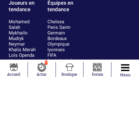
Joueurs en
Équipes en
tendance
tendance
Mohamed
Chelsea
Salah
Paris Saint-
Mykhailo
Germain
Mudryk
Bordeaux
Neymar
Olympique
Khalis Merah
lyonnais
Loïs Openda
FIFA
Moussa
Real Madrid
10
Niakhaté
RC Strasbourg
Nicolás
AC Milan
Accueil
Actus
Boutique
Forum
Menu
Tagliafico
France
Pavel Šulc
RC Lens
Josh Maja
Gauthier Hein