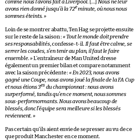
comme nous l’avons fait à Liverpool.
[…]
Nous ne leur
e
avons rien donné jusqu’à la 72
minute, où nous nous
sommes éteints.
»
Loin de se montrer abattu, Ten Hag se projette ensuite
sur le reste de la saison :
« T
out le monde doit prendre
ses responsabilités
, confesse-t-il.
Il faut être calme, se
serrer les coudes, s’en tenir au plan, il faut le faire
ensemble.
»
L’entraîneur de Man United dresse
également un premier bilan et compare notamment
avec la saison précédente :
« En 2023, nous avons
gagné une Coupe, nous avons joué la finale de la FA Cup
es
et nous étions 3
du championnat : nous avons
surperformé, tandis qu’en ce moment, nous sommes
sous-performormants. Nous avons beaucoup de
blessés, donc l’équipe sera meilleure si les blessés
reviennent. »
Pas certain qu’ils aient envie de se presser au vu de ce
que produit Manchester en ce moment.