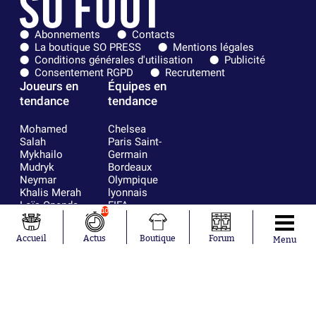
Abonnements
Contacts
La boutique SO PRESS
Mentions légales
Conditions générales d'utilisation
Publicité
Consentement RGPD
Recrutement
Joueurs en
Équipes en
tendance
tendance
Mohamed
Chelsea
Salah
Paris Saint-
Mykhailo
Germain
Mudryk
Bordeaux
Neymar
Olympique
Khalis Merah
lyonnais
Loïs Openda
FIFA
10
Moussa
Real Madrid
Niakhaté
RC Strasbourg
Accueil
Actus
Boutique
Forum
Menu
Nicolás
AC Milan
Tagliafico
France
Pavel Šulc
RC Lens
Josh Maja
Gauthier Hein