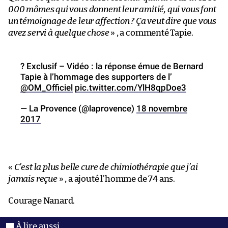
000 mômes qui vous donnent leur amitié, qui vous font
un témoignage de leur affection ? Ça veut dire que vous
avez servi à quelque chose
» , a commenté Tapie.
? Exclusif – Vidéo : la réponse émue de Bernard
Tapie à l’hommage des supporters de l’
@OM_Officiel
pic.twitter.com/YlH8qpDoe3
— La Provence (@laprovence)
18 novembre
2017
«
C’est la plus belle cure de chimiothérapie que j’ai
jamais reçue
» , a ajouté l’homme de 74 ans.
Courage Nanard.