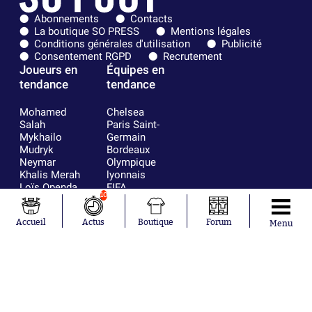
Abonnements
Contacts
La boutique SO PRESS
Mentions légales
Conditions générales d'utilisation
Publicité
Consentement RGPD
Recrutement
Joueurs en
Équipes en
tendance
tendance
Mohamed
Chelsea
Salah
Paris Saint-
Mykhailo
Germain
Mudryk
Bordeaux
Neymar
Olympique
Khalis Merah
lyonnais
Loïs Openda
FIFA
10
Moussa
Real Madrid
Niakhaté
RC Strasbourg
Accueil
Actus
Boutique
Forum
Nicolás
AC Milan
Menu
Tagliafico
France
Pavel Šulc
RC Lens
Josh Maja
Gauthier Hein