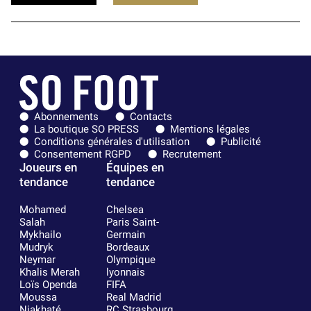
Abonnements
Contacts
La boutique SO PRESS
Mentions légales
Conditions générales d'utilisation
Publicité
Consentement RGPD
Recrutement
Joueurs en
Équipes en
tendance
tendance
Mohamed
Chelsea
Salah
Paris Saint-
Mykhailo
Germain
Mudryk
Bordeaux
Neymar
Olympique
Khalis Merah
lyonnais
Loïs Openda
FIFA
Moussa
Real Madrid
Niakhaté
RC Strasbourg