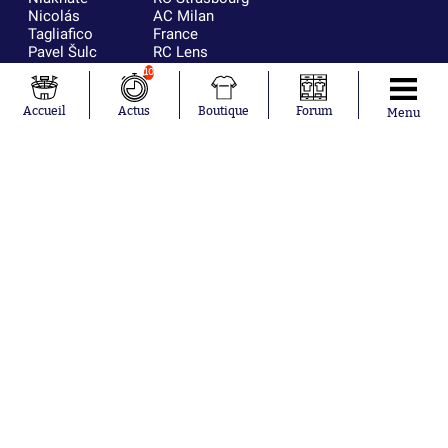
Nicolás
AC Milan
Tagliafico
France
Pavel Šulc
RC Lens
Josh Maja
10
Gauthier Hein
Accueil
Actus
Boutique
Forum
Menu