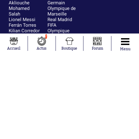
Akliouche
Germain
Mohamed
Olympique de
Salah
Marseille
Lionel Messi
Real Madrid
Ferrán Torres
FIFA
Kilian Corredor
Olympique
Franco
lyonnais
2
Mastantuono
AS Monaco
Orel Mangala
FC Barcelone
Accueil
Actus
Boutique
Forum
Menu
Rio Mavuba
Argentine
Rodri
RC Strasbourg
Mika Godts
Trabzonspor