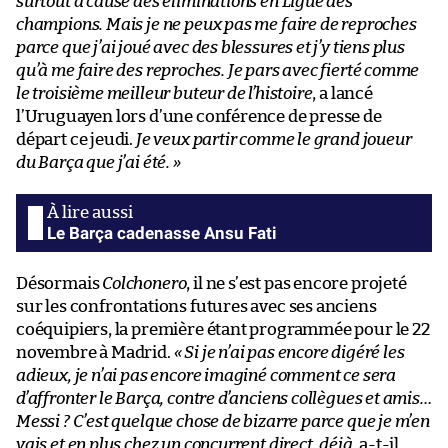
surtout à cause des éliminations en Ligue des
champions. Mais je ne peux pas me faire de reproches
parce que j’ai joué avec des blessures et j’y tiens plus
qu’à me faire des reproches. Je pars avec fierté comme
le troisième meilleur buteur de l’histoire
, a lancé
l’Uruguayen lors d’une conférence de presse de
départ ce jeudi.
Je veux partir comme le grand joueur
du Barça que j’ai été. »
Le Barça cadenasse Ansu Fati
Désormais
Colchonero
, il ne s’est pas encore projeté
sur les confrontations futures avec ses anciens
coéquipiers, la première étant programmée pour le 22
novembre à Madrid.
« Si je n’ai pas encore digéré les
adieux, je n’ai pas encore imaginé comment ce sera
d’affronter le Barça, contre d’anciens collègues et amis…
Messi ? C’est quelque chose de bizarre parce que je m’en
vais et en plus chez un concurrent direct, déjà
, a-t-il