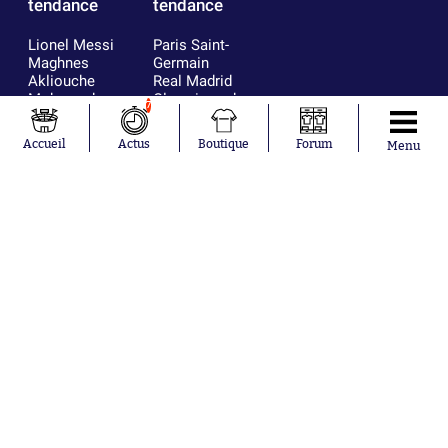
tendance
tendance
Lionel Messi
Paris Saint-
Maghnes
Germain
Akliouche
Real Madrid
Mohamed
Olympique de
7
Salah
Marseille
Neymar
FIFA
Accueil
Actus
Boutique
Forum
Menu
Julián Álvarez
FC Barcelone
Ferrán Torres
Argentine
Kilian Corredor
Olympique
Franco
lyonnais
Mastantuono
AS Monaco
Orel Mangala
RC Strasbourg
Rio Mavuba
Trabzonspor