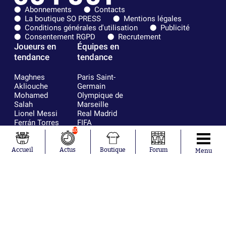
Abonnements
Contacts
La boutique SO PRESS
Mentions légales
Conditions générales d'utilisation
Publicité
Consentement RGPD
Recrutement
Joueurs en
Équipes en
tendance
tendance
Maghnes
Paris Saint-
Akliouche
Germain
Mohamed
Olympique de
Salah
Marseille
Lionel Messi
Real Madrid
Ferrán Torres
FIFA
Kilian Corredor
Olympique
10
Franco
lyonnais
Mastantuono
AS Monaco
Accueil
Actus
Boutique
Forum
Menu
Orel Mangala
FC Barcelone
Rio Mavuba
Argentine
Rodri
RC Strasbourg
Mika Godts
Trabzonspor