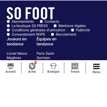
Abonnements
Contacts
La boutique SO PRESS
Mentions légales
Conditions générales d'utilisation
Publicité
Consentement RGPD
Recrutement
Joueurs en
Équipes en
tendance
tendance
Lionel Messi
Paris Saint-
Maghnes
Germain
Akliouche
Real Madrid
10
Mohamed
Olympique de
Salah
Marseille
Accueil
Actus
Boutique
Forum
Menu
Neymar
FIFA
Julián Álvarez
FC Barcelone
Ferrán Torres
Argentine
Kilian Corredor
Olympique
Franco
lyonnais
Mastantuono
AS Monaco
Orel Mangala
RC Strasbourg
Rio Mavuba
Trabzonspor