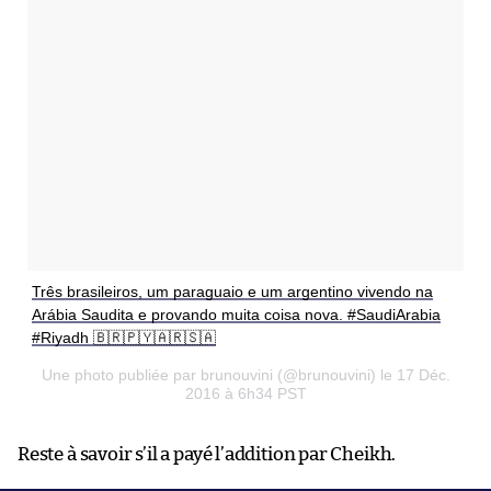
Três brasileiros, um paraguaio e um argentino vivendo na
Arábia Saudita e provando muita coisa nova. #SaudiArabia
#Riyadh 🇧🇷🇵🇾🇦🇷🇸🇦
Une photo publiée par brunouvini (@brunouvini) le 17 Déc.
2016 à 6h34 PST
Reste à savoir s’il a payé l’addition par Cheikh.