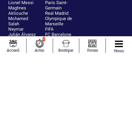
Lionel Messi
Paris Saint-
Maghnes
Germain
Akliouche
Real Madrid
Mohamed
Olympique de
Salah
Marseille
Neymar
FIFA
Julián Álvarez
FC Barcelone
Ferrán Torres
Argentine
10
Kilian Corredor
Olympique
Franco
lyonnais
Accueil
Actus
Boutique
Forum
Menu
Mastantuono
AS Monaco
Orel Mangala
RC Strasbourg
Rio Mavuba
Trabzonspor