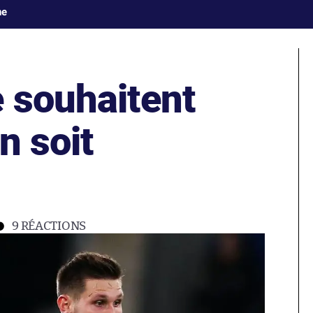
ne
e souhaitent
n soit
9
RÉACTIONS