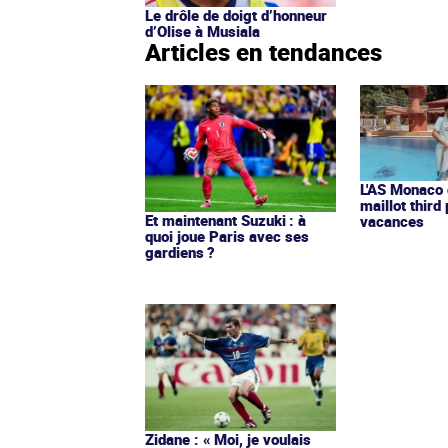
Le drôle de doigt d’honneur
d’Olise à Musiala
Articles en tendances
L'AS Monaco d
maillot third
Et maintenant Suzuki : à
vacances
quoi joue Paris avec ses
gardiens ?
Zidane : « Moi, je voulais