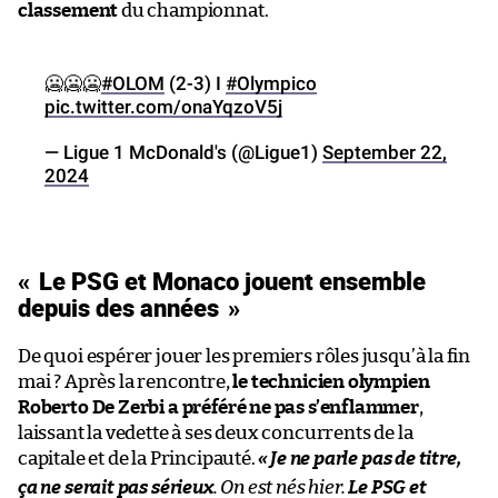
classement
du championnat.
🥶🥶🥶
#OLOM
(2-3) I
#Olympico
pic.twitter.com/onaYqzoV5j
— Ligue 1 McDonald's (@Ligue1)
September 22,
2024
« Le PSG et Monaco jouent ensemble
depuis des années »
De quoi espérer jouer les premiers rôles jusqu’à la fin
mai ? Après la rencontre,
le technicien olympien
Roberto De Zerbi a préféré ne pas s’enflammer
,
laissant la vedette à ses deux concurrents de la
capitale et de la Principauté.
«
Je ne parle pas de titre,
ça ne serait pas sérieux
. On est nés hier.
Le PSG et