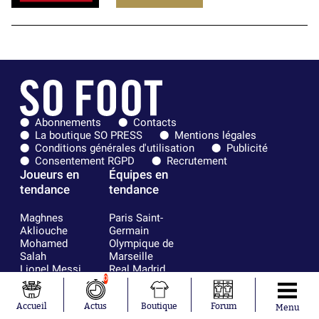
Abonnements
Contacts
La boutique SO PRESS
Mentions légales
Conditions générales d'utilisation
Publicité
Consentement RGPD
Recrutement
Joueurs en
Équipes en
tendance
tendance
Maghnes
Paris Saint-
Akliouche
Germain
Mohamed
Olympique de
Salah
Marseille
Lionel Messi
Real Madrid
0
Ferrán Torres
FIFA
Kilian Corredor
Olympique
Franco
lyonnais
Accueil
Actus
Boutique
Forum
Menu