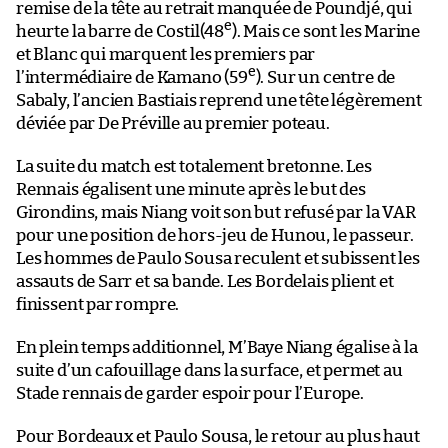
remise de la tête au retrait manquée de Poundjé, qui
e
heurte la barre de Costil(48
). Mais ce sont les Marine
et Blanc qui marquent les premiers par
e
l’intermédiaire de Kamano (59
). Sur un centre de
Sabaly, l’ancien Bastiais reprend une tête légèrement
déviée par De Préville au premier poteau.
La suite du match est totalement bretonne. Les
Rennais égalisent une minute après le but des
Girondins, mais Niang voit son but refusé par la VAR
pour une position de hors-jeu de Hunou, le passeur.
Les hommes de Paulo Sousa reculent et subissent les
assauts de Sarr et sa bande. Les Bordelais plient et
finissent par rompre.
En plein temps additionnel, M’Baye Niang égalise à la
suite d’un cafouillage dans la surface, et permet au
Stade rennais de garder espoir pour l’Europe.
Pour Bordeaux et Paulo Sousa, le retour au plus haut