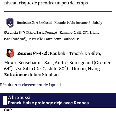
niveau risque de prendre un peu de temps.
Bordeaux (3-4-3) :
Costil – Koundé, Pablo, Jovanović – Sabaly
e
e
(Palencia, 84
), Otávio, Basic, Poundjé – Kamano (Plašil, 63
), Briand
e
(Sankharé, 90
), De Préville.
Entraîneur :
Paulo Sousa.
Rennes (4-4-2) :
Koubek – Traoré, Da Silva,
Mexer, Bensebaini – Sarr, André, Bourigeaud (Grenier,
e
e
64
), Léa-Siliki (Del Castillo, 80
) – Hunou, Niang.
Entraîneur :
Julien Stéphan.
Résultats et classement de Ligue 1
Franck Haise prolonge déjà avec Rennes
CAR