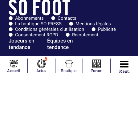
Abonnements
Contacts
La boutique SO PRESS
Mentions légales
Conditions générales d'utilisation
Publicité
Consentement RGPD
Recrutement
Joueurs en
Équipes en
tendance
tendance
Mohamed
Chelsea
2
Salah
Paris Saint-
Mykhailo
Germain
Accueil
Actus
Boutique
Forum
Menu
Mudryk
Bordeaux
Neymar
Olympique
Khalis Merah
lyonnais
Loïs Openda
FIFA
Moussa
Real Madrid
Niakhaté
RC Strasbourg
Nicolás
AC Milan
Tagliafico
France
Pavel Šulc
RC Lens
Josh Maja
Gauthier Hein