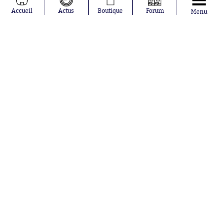
Pavel Šulc
RC Lens
Accueil
Actus
Boutique
Forum
Menu
Josh Maja
Gauthier Hein