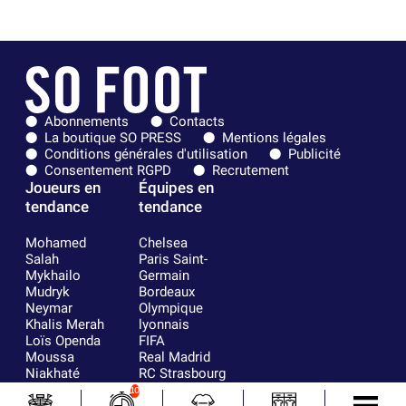
Abonnements
Contacts
La boutique SO PRESS
Mentions légales
Conditions générales d'utilisation
Publicité
Consentement RGPD
Recrutement
Joueurs en
Équipes en
tendance
tendance
Mohamed
Chelsea
Salah
Paris Saint-
Mykhailo
Germain
Mudryk
Bordeaux
Neymar
Olympique
Khalis Merah
lyonnais
Loïs Openda
FIFA
Moussa
Real Madrid
Niakhaté
RC Strasbourg
Nicolás
AC Milan
10
Tagliafico
France