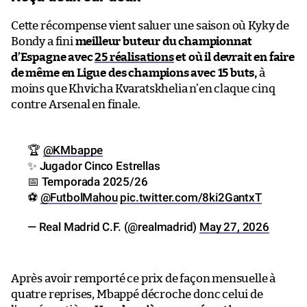
Cette récompense vient saluer une saison où Kyky de
Bondy a fini
meilleur buteur du championnat
d’Espagne avec
25 réalisations
et où il devrait en faire
de même en Ligue des champions avec 15 buts,
à
moins que Khvicha Kvaratskhelia n’en claque cinq
contre Arsenal en finale.
🏆
@KMbappe
✨ Jugador Cinco Estrellas
📅 Temporada 2025/26
⚽
@FutbolMahou
pic.twitter.com/8ki2GantxT
— Real Madrid C.F. (@realmadrid)
May 27, 2026
Après avoir remporté ce prix de façon mensuelle à
quatre reprises, Mbappé décroche donc celui de