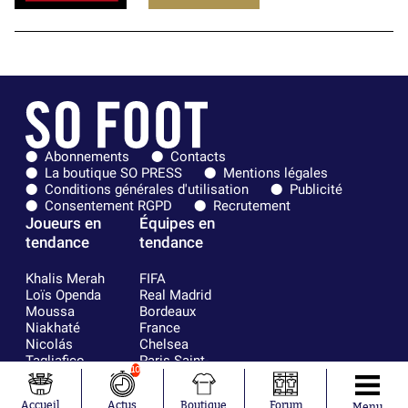
Abonnements
Contacts
La boutique SO PRESS
Mentions légales
Conditions générales d'utilisation
Publicité
Consentement RGPD
Recrutement
Joueurs en
Équipes en
tendance
tendance
Khalis Merah
FIFA
Loïs Openda
Real Madrid
Moussa
Bordeaux
Niakhaté
France
Nicolás
Chelsea
Tagliafico
Paris Saint-
10
Pavel Šulc
Germain
Gauthier Hein
Olympique
Accueil
Actus
Boutique
Forum
Menu