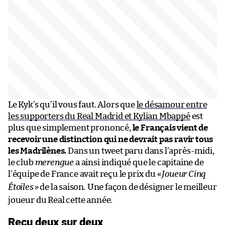
Le Kyk’s qu’il vous faut. Alors que
le désamour entre
les supporters du Real Madrid et Kylian Mbappé
est
plus que simplement prononcé,
le Français vient de
recevoir une distinction qui ne devrait pas ravir tous
les Madrilènes.
Dans un tweet paru dans l’après-midi,
le club
merengue
a ainsi indiqué que le capitaine de
l’équipe de France avait reçu le prix du
«
Joueur Cinq
Étoiles
»
de la saison
.
Une façon de désigner le meilleur
joueur du Real cette année.
Reçu deux sur deux