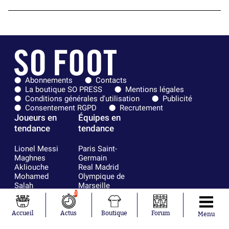
Abonnements
Contacts
La boutique SO PRESS
Mentions légales
Conditions générales d'utilisation
Publicité
Consentement RGPD
Recrutement
Joueurs en
Équipes en
tendance
tendance
Lionel Messi
Paris Saint-
Maghnes
Germain
Akliouche
Real Madrid
Mohamed
Olympique de
Salah
Marseille
Neymar
FIFA
3
Julián Álvarez
FC Barcelone
Ferrán Torres
Argentine
Accueil
Actus
Boutique
Forum
Menu
Kilian Corredor
Olympique