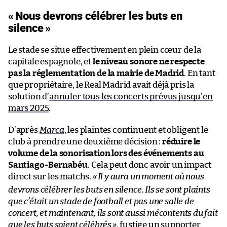
«
Nous devrons célébrer les buts en
silence
»
Le stade se situe effectivement en plein cœur de la
capitale espagnole, et
le niveau sonore ne respecte
pas la réglementation de la mairie de Madrid
. En tant
que propriétaire, le Real Madrid avait déjà pris la
solution d’
annuler tous les concerts prévus jusqu’en
mars 2025
.
D’après
Marca
, les plaintes continuent et obligent le
club à prendre une deuxième décision :
réduire le
volume de la sonorisation lors des événements au
Santiago-Bernabéu
. Cela peut donc avoir un impact
direct sur les matchs.
«
Il y aura un moment où nous
devrons célébrer les buts en silence. Ils se sont plaints
que c’était un stade de football et pas une salle de
concert, et maintenant, ils sont aussi mécontents du fait
que les buts soient célébrés
»
, fustige un supporter