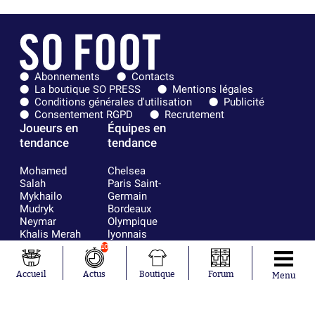
Abonnements
Contacts
La boutique SO PRESS
Mentions légales
Conditions générales d'utilisation
Publicité
Consentement RGPD
Recrutement
Joueurs en
Équipes en
tendance
tendance
Mohamed
Chelsea
Salah
Paris Saint-
Mykhailo
Germain
Mudryk
Bordeaux
Neymar
Olympique
Khalis Merah
lyonnais
Loïs Openda
FIFA
10
Moussa
Real Madrid
Niakhaté
RC Strasbourg
Accueil
Actus
Boutique
Forum
Menu
Nicolás
AC Milan
Tagliafico
France
Pavel Šulc
RC Lens