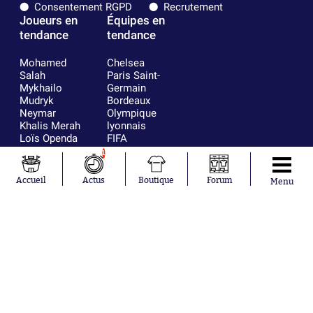
Consentement RGPD
Recrutement
Joueurs en
Équipes en
tendance
tendance
Mohamed
Chelsea
Salah
Paris Saint-
Mykhailo
Germain
Mudryk
Bordeaux
Neymar
Olympique
Khalis Merah
lyonnais
Loïs Openda
FIFA
Moussa
Real Madrid
1
Niakhaté
RC Strasbourg
Nicolás
AC Milan
Accueil
Actus
Boutique
Forum
Menu
Tagliafico
France
Pavel Šulc
RC Lens
Josh Maja
Gauthier Hein