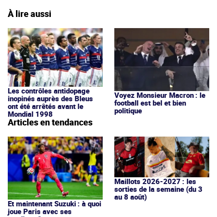
À lire aussi
Les contrôles antidopage
Voyez Monsieur Macron : le
inopinés auprès des Bleus
football est bel et bien
ont été arrêtés avant le
politique
Mondial 1998
Articles en tendances
Maillots 2026-2027 : les
sorties de la semaine (du 3
au 8 août)
Et maintenant Suzuki : à quoi
joue Paris avec ses