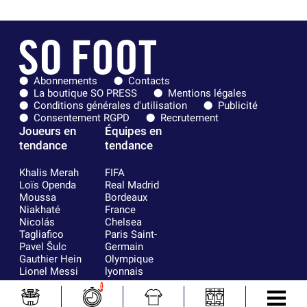
Abonnements
Contacts
La boutique SO PRESS
Mentions légales
Conditions générales d'utilisation
Publicité
Consentement RGPD
Recrutement
Joueurs en
Équipes en
tendance
tendance
Khalis Merah
FIFA
Loïs Openda
Real Madrid
Moussa
Bordeaux
Niakhaté
France
Nicolás
Chelsea
Tagliafico
Paris Saint-
Pavel Šulc
Germain
Gauthier Hein
Olympique
Lionel Messi
lyonnais
Gonzalo
AC Milan
1
García Torres
RC Strasbourg