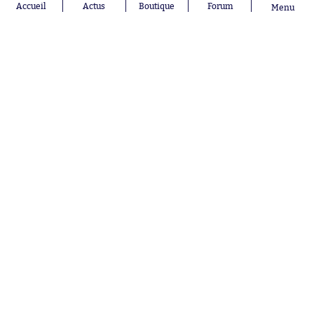
Gio Reyna
RC Lens
Accueil
Actus
Boutique
Forum
Menu
Leandro
Paredes