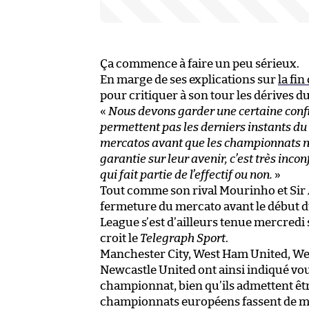
Ça commence à faire un peu sérieux.
En marge de ses explications sur
la fi
pour critiquer à son tour les dérives 
«
Nous devons garder une certaine confid
permettent pas les derniers instants du
mercatos avant que les championnats n
garantie sur leur avenir, c’est très inco
qui fait partie de l’effectif ou non.
»
Tout comme son rival Mourinho et Sir A
fermeture du mercato avant le début 
League s’est d’ailleurs tenue mercredi s
croit le
Telegraph Sport
.
Manchester City, West Ham United, We
Newcastle United ont ainsi indiqué voul
championnat, bien qu’ils admettent êtr
championnats européens fassent de mê