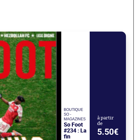
BOUTIQUE
SO -
à partir
MAGAZINES
So Foot
de
#234 : La
5.50€
fin