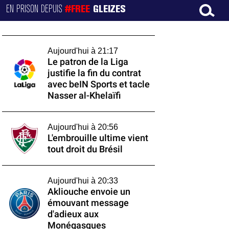
EN PRISON DEPUIS
#FREE
GLEIZES
Aujourd'hui à 21:17
Le patron de la Liga
justifie la fin du contrat
avec beIN Sports et tacle
Nasser al-Khelaïfi
Aujourd'hui à 20:56
L'embrouille ultime vient
tout droit du Brésil
Aujourd'hui à 20:33
Akliouche envoie un
émouvant message
d'adieux aux
Monégasques