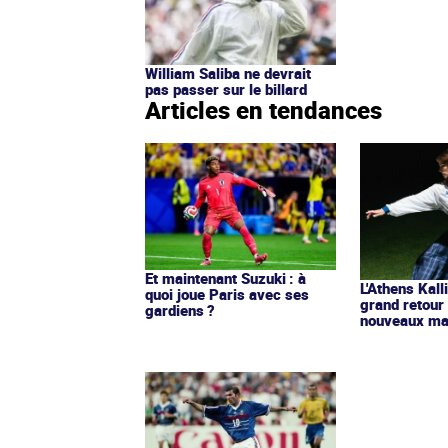
William Saliba ne devrait
pas passer sur le billard
Articles en tendances
Et maintenant Suzuki : à
L'Athens Kall
quoi joue Paris avec ses
grand retour
gardiens ?
nouveaux mai