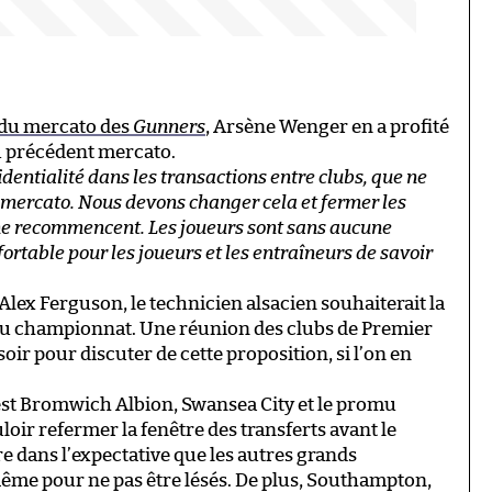
n du mercato des
Gunners
, Arsène Wenger en a profité
du précédent mercato.
entialité dans les transactions entre clubs, que ne
 mercato. Nous devons changer cela et fermer les
e recommencent. Les joueurs sont sans aucune
nfortable pour les joueurs et les entraîneurs de savoir
lex Ferguson, le technicien alsacien souhaiterait la
du championnat. Une réunion des clubs de Premier
oir pour discuter de cette proposition, si l’on en
st Bromwich Albion, Swansea City et le promu
oir refermer la fenêtre des transferts avant le
e dans l’expectative que les autres grands
me pour ne pas être lésés. De plus, Southampton,