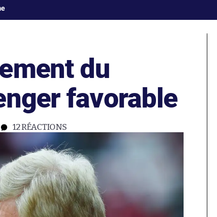
ne
sement du
enger favorable
12
RÉACTIONS