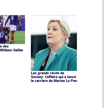
e des
 William Saliba
Les grands récits de
Society: L'affaire qui a lancé
la carrière de Marine Le Pen