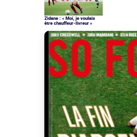
Zidane : « Moi, je voulais
être chauffeur-livreur »