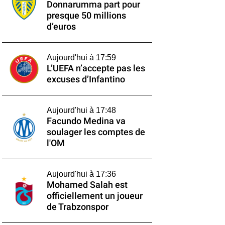
Donnarumma part pour
presque 50 millions
d’euros
Aujourd'hui à 17:59
L’UEFA n’accepte pas les
excuses d’Infantino
Aujourd'hui à 17:48
Facundo Medina va
soulager les comptes de
l'OM
Aujourd'hui à 17:36
Mohamed Salah est
officiellement un joueur
de Trabzonspor