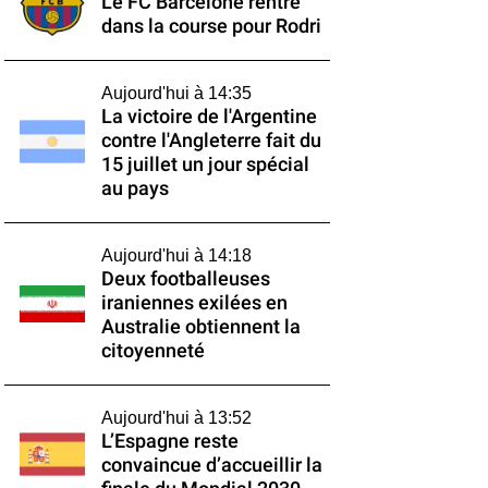
Le FC Barcelone rentre
dans la course pour Rodri
Aujourd'hui à 14:35
La victoire de l'Argentine
contre l'Angleterre fait du
15 juillet un jour spécial
au pays
Aujourd'hui à 14:18
Deux footballeuses
iraniennes exilées en
Australie obtiennent la
citoyenneté
Aujourd'hui à 13:52
L’Espagne reste
convaincue d’accueillir la