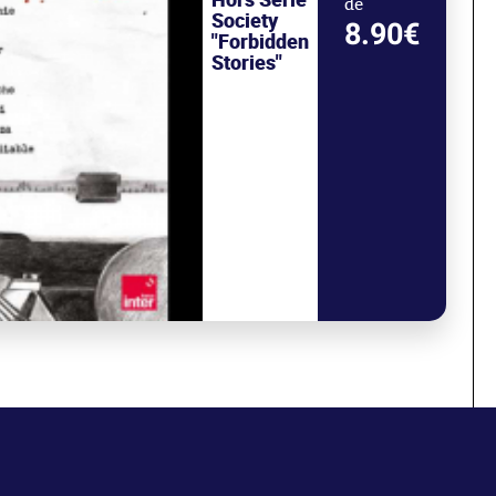
de
Society
8.90€
"Forbidden
Stories"