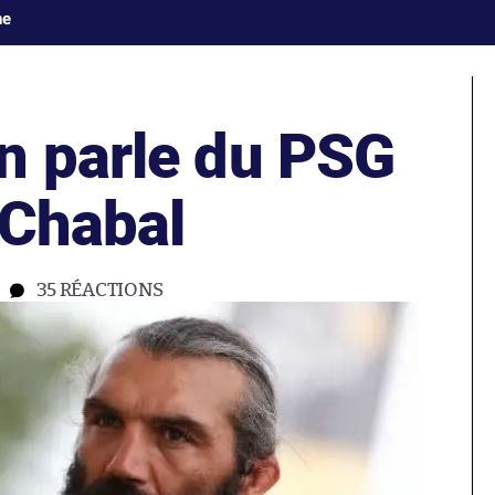
ne
n parle du PSG
 Chabal
35
RÉACTIONS