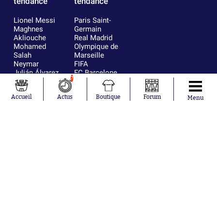
tendance
tendance
Lionel Messi
Paris Saint-
Maghnes
Germain
Akliouche
Real Madrid
Mohamed
Olympique de
Salah
Marseille
Neymar
FIFA
Julián Álvarez
FC Barcelone
7
Ferrán Torres
Argentine
Kilian Corredor
Olympique
Accueil
Actus
Boutique
Forum
Franco
lyonnais
Menu
Mastantuono
AS Monaco
Orel Mangala
RC Strasbourg
Rio Mavuba
Trabzonspor