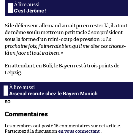
C’est Jérôme !
Si le défenseur allemand aurait pu en rester là, il a tout
de même voulu mettre un petit tacle à son président
sous la forme d’un mini-coup de pression : «
La
prochaine fois, j’aimerais bien qu’il me dise ces choses-
là en face et tout ira bien.
»
En attendant, en Buli, le Bayern est à trois points de
Leipzig.
Arsenal recrute chez le Bayern Munich
SO
Commentaires
Les membres ont posté 16 commentaires sur cet article.
Participez à la discussion
en vous connectant
.