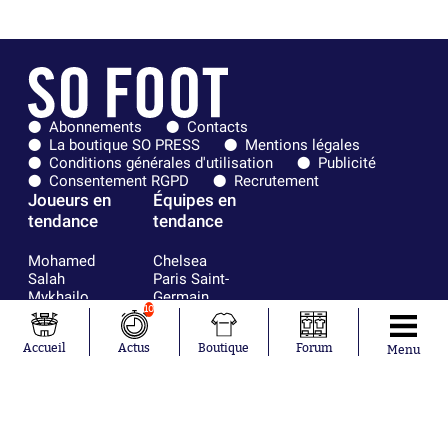
Abonnements
Contacts
La boutique SO PRESS
Mentions légales
Conditions générales d'utilisation
Publicité
Consentement RGPD
Recrutement
Joueurs en
Équipes en
tendance
tendance
Mohamed
Chelsea
Salah
Paris Saint-
Mykhailo
Germain
10
Mudryk
Bordeaux
Neymar
Olympique
Accueil
Actus
Boutique
Forum
Khalis Merah
lyonnais
Menu
Loïs Openda
FIFA
Moussa
Real Madrid
Niakhaté
RC Strasbourg
Nicolás
AC Milan
Tagliafico
France