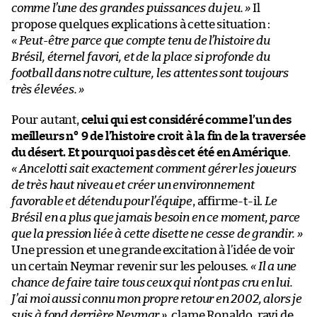
comme l’une des grandes puissances du jeu. »
Il
propose quelques explications à cette situation :
« Peut-être parce que compte tenu de l’histoire du
Brésil, éternel favori, et de la place si profonde du
football dans notre culture, les attentes sont toujours
très élevées. »
Pour autant,
celui qui est considéré comme l’un des
meilleurs n° 9 de l’histoire croit à la fin de la traversée
du désert. Et pourquoi pas dès cet été en Amérique
.
« Ancelotti sait exactement comment gérer les joueurs
de très haut niveau et créer un environnement
favorable et détendu pour l’équipe
, affirme-t-il.
Le
Brésil en a plus que jamais besoin en ce moment, parce
que la pression liée à cette disette ne cesse de grandir. »
Une pression et une grande excitation à l’idée de voir
un certain Neymar revenir sur les pelouses.
«
Il a une
chance de faire taire tous ceux qui n’ont pas cru en lui.
J’ai moi aussi connu mon propre retour en 2002, alors je
suis à fond derrière Neymar »
, clame Ronaldo, ravi de