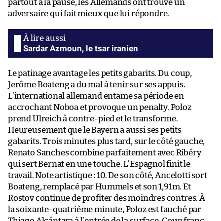
partout à la pause, les Allemands ont trouvé un
adversaire qui fait mieux que lui répondre.
Sardar Azmoun, le tsar iranien
Le patinage avantage les petits gabarits. Du coup,
Jerôme Boateng a du mal à tenir sur ses appuis.
L’international allemand entame sa période en
accrochant Noboa et provoque un penalty. Poloz
prend Ulreich à contre-pied et le transforme.
Heureusement que le Bayern a aussi ses petits
gabarits. Trois minutes plus tard, sur le côté gauche,
Renato Sanches combine parfaitement avec Ribéry
qui sert Bernat en une touche. L’Espagnol finit le
travail. Note artistique : 10. De son côté, Ancelotti sort
Boateng, remplacé par Hummels et son 1,91m. Et
Rostov continue de profiter des moindres contres. À
la soixante-quatrième minute, Poloz est fauché par
Thiago Alcántara à l’entrée de la surface. Coup franc.