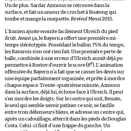
Un de plus. Sardar Azmoun se retrouve dans la
surface, et fait un amour de crochet à Boateng qui
tombe et mange la moquette.
Revival
Messi 2015.
L’Iranien ajuste ensuite facilement Ulreich du pied
droit. Avant ça, le Bayern a offert une première mi-
temps stéréotypée. Possédant le ballon 75% du temps,
les Bavarois n’en ont rien fait. Une première perte de
balle, combinée à une erreur d’Ulreich aurait déjà pu
e
permettre à Rostov d’ouvrir le score (8
). L’animation
offensive du Bayern n’a fait que se casser les dents sur
une équipe parfaitement organisée, et prête à mordre
chaque espace. Trente-quatrième minute, Azmoun
dans la surface, déjà lui, échoue face à Ulreich. Il peut
s’en mordre les doigts. Sur le contre qui suit, Renato,
le seul qui semble savoir patiner ce soir, se faufile
entre trois défenseurs bleus, et adresse un centre qui,
après un cafouillage, atterrit dans les pieds de Douglas
Costa. Celui-ci finit d’une frappe du gauche. Un