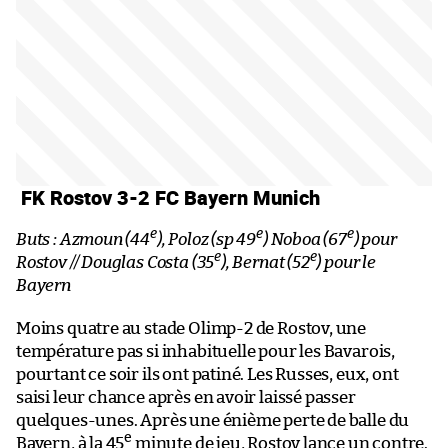
FK Rostov 3-2 FC Bayern Munich
e
e
e
Buts : Azmoun (44
), Poloz (sp 49
) Noboa (67
) pour
e
e
Rostov // Douglas Costa (35
), Bernat (52
) pour le
Bayern
Moins quatre au stade Olimp-2 de Rostov, une
température pas si inhabituelle pour les Bavarois,
pourtant ce soir ils ont patiné. Les Russes, eux, ont
saisi leur chance après en avoir laissé passer
quelques-unes. Après une énième perte de balle du
e
Bayern, à la 45
minute de jeu, Rostov lance un contre.