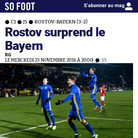
S’abonner au mag
C1
J5
ROSTOV-BAYERN (3-2)
Rostov surprend le
Bayern
RG
LE MERCREDI 23 NOVEMBRE 2016 À 20:00
55