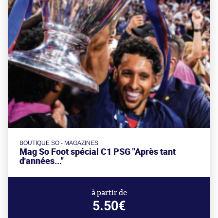
BOUTIQUE SO - MAGAZINES
Mag So Foot spécial C1 PSG "Après tant
d'années..."
à partir de
5.50€