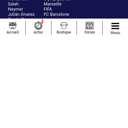
Salah
Marseille
Neymar
FIFA
Julián Álvarez
FC Barcelone
Ferrán Torres
Argentine
0
Kilian Corredor
Olympique
Franco
lyonnais
Accueil
Actus
Boutique
Forum
Menu
Mastantuono
AS Monaco
Orel Mangala
RC Strasbourg
Rio Mavuba
Trabzonspor