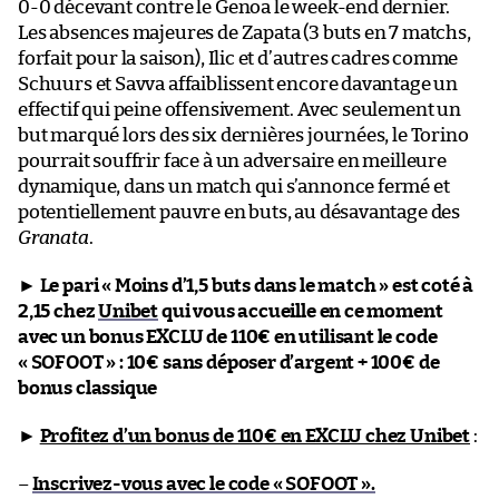
0-0 décevant contre le Genoa le week-end dernier.
Les absences majeures de Zapata (3 buts en 7 matchs,
forfait pour la saison), Ilic et d’autres cadres comme
Schuurs et Savva affaiblissent encore davantage un
effectif qui peine offensivement. Avec seulement un
but marqué lors des six dernières journées, le Torino
pourrait souffrir face à un adversaire en meilleure
dynamique, dans un match qui s’annonce fermé et
potentiellement pauvre en buts, au désavantage des
Granata
.
►
Le pari « Moins d’1,5 buts dans le match » est coté à
2,15 chez
Unibet
qui vous accueille en ce moment
avec un bonus EXCLU de 110€ en utilisant le code
« SOFOOT » : 10€ sans déposer d’argent + 100€ de
bonus classique
►
Profitez d’un bonus de 110€ en EXCLU chez Unibet
:
–
Inscrivez-vous avec le code « SOFOOT ».