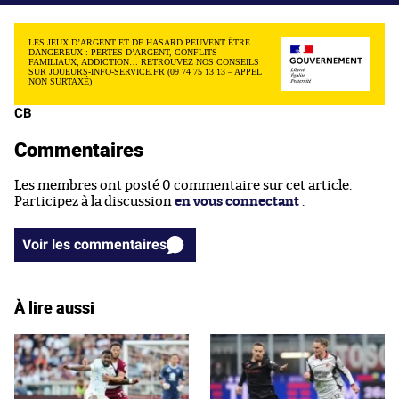
LES JEUX D’ARGENT ET DE HASARD PEUVENT ÊTRE
DANGEREUX : PERTES D’ARGENT, CONFLITS
FAMILIAUX, ADDICTION… RETROUVEZ NOS CONSEILS
SUR JOUEURS-INFO-SERVICE.FR (09 74 75 13 13 – APPEL
NON SURTAXÉ)
CB
Commentaires
Les membres ont posté 0 commentaire sur cet article.
Participez à la discussion
en vous connectant
.
Voir les commentaires
À lire aussi