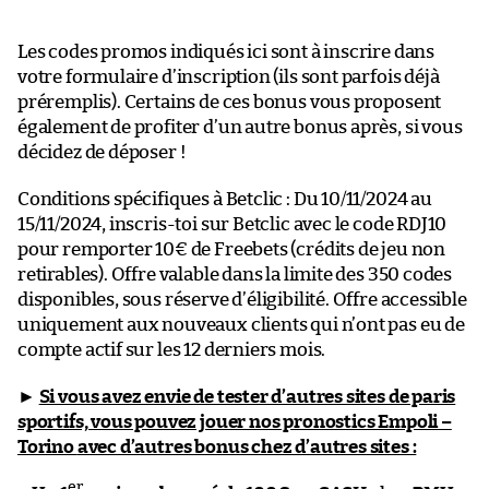
Les codes promos indiqués ici sont à inscrire dans
votre formulaire d’inscription (ils sont parfois déjà
préremplis). Certains de ces bonus vous proposent
également de profiter d’un autre bonus après, si vous
décidez de déposer !
Conditions spécifiques à Betclic : Du 10/11/2024 au
15/11/2024, inscris-toi sur Betclic avec le code RDJ10
pour remporter 10€ de Freebets (crédits de jeu non
retirables). Offre valable dans la limite des 350 codes
disponibles, sous réserve d’éligibilité. Offre accessible
uniquement aux nouveaux clients qui n’ont pas eu de
compte actif sur les 12 derniers mois.
►
Si vous avez envie de tester d’autres sites de paris
sportifs, vous pouvez jouer nos pronostics Empoli –
Torino
avec d’autres bonus chez d’autres sites :
er