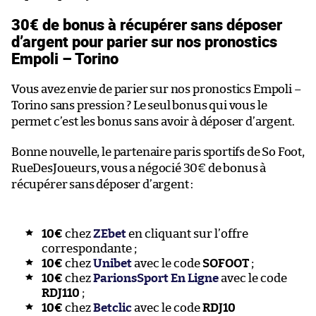
30€ de bonus à récupérer sans déposer
d’argent pour parier sur nos pronostics
Empoli – Torino
Vous avez envie de parier sur nos pronostics Empoli –
Torino sans pression ? Le seul bonus qui vous le
permet c’est les bonus sans avoir à déposer d’argent.
Bonne nouvelle, le partenaire paris sportifs de So Foot,
RueDesJoueurs, vous a négocié 30€ de bonus à
récupérer sans déposer d’argent :
10€
chez
ZEbet
en cliquant sur l’offre
correspondante ;
10€
chez
Unibet
avec le code
SOFOOT
;
10€
chez
ParionsSport En Ligne
avec le code
RDJ110
;
10€
chez
Betclic
avec le code
RDJ10