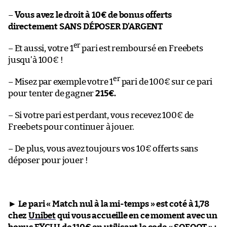
–
Vous avez le droit à 10€ de bonus offerts
directement SANS DÉPOSER D’ARGENT
er
– Et aussi, votre 1
pari est remboursé en Freebets
jusqu’à 100€ !
er
– Misez par exemple votre 1
pari de 100€ sur ce pari
pour tenter de gagner
215€.
– Si votre pari est perdant, vous recevez 100€ de
Freebets pour continuer à jouer.
– De plus, vous avez toujours vos 10€ offerts sans
déposer pour jouer !
►
Le pari « Match nul à la mi-temps » est coté à 1,78
chez
Unibet
qui vous accueille en ce moment avec un