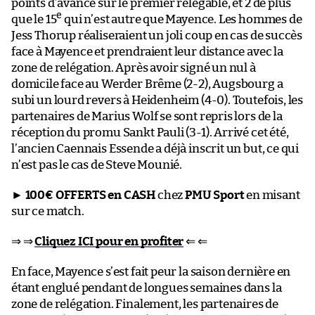
points d’avance sur le premier relégable, et 2 de plus
e
que le 15
qui n’est autre que Mayence. Les hommes de
Jess Thorup réaliseraient un joli coup en cas de succès
face à Mayence et prendraient leur distance avec la
zone de relégation. Après avoir signé un nul à
domicile face au Werder Brême (2-2), Augsbourg a
subi un lourd revers à Heidenheim (4-0). Toutefois, les
partenaires de Marius Wolf se sont repris lors de la
réception du promu Sankt Pauli (3-1). Arrivé cet été,
l’ancien Caennais Essende a déjà inscrit un but, ce qui
n’est pas le cas de Steve Mounié.
►
100€ OFFERTS en CASH
chez
PMU Sport
en misant
sur ce match.
⇒ ⇒
Cliquez ICI pour en profiter
⇐ ⇐
En face, Mayence s’est fait peur la saison dernière en
étant englué pendant de longues semaines dans la
zone de relégation. Finalement, les partenaires de