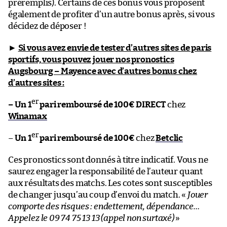
préremplis). Certains de ces bonus vous proposent
également de profiter d’un autre bonus après, si vous
décidez de déposer !
►
Si vous avez envie de tester d’autres sites de paris
sportifs, vous pouvez jouer nos pronostics
Augsbourg – Mayence
avec d’autres bonus chez
d’autres sites :
er
– Un 1
pari remboursé de 100€ DIRECT
chez
Winamax
er
–
Un 1
pari remboursé de 100€
chez
Betclic
Ces pronostics sont donnés à titre indicatif. Vous ne
saurez engager la responsabilité de l’auteur quant
aux résultats des matchs. Les cotes sont susceptibles
de changer jusqu’au coup d’envoi du match. «
Jouer
comporte des risques : endettement, dépendance…
Appelez le 09 74 75 13 13 (appel non surtaxé)
»