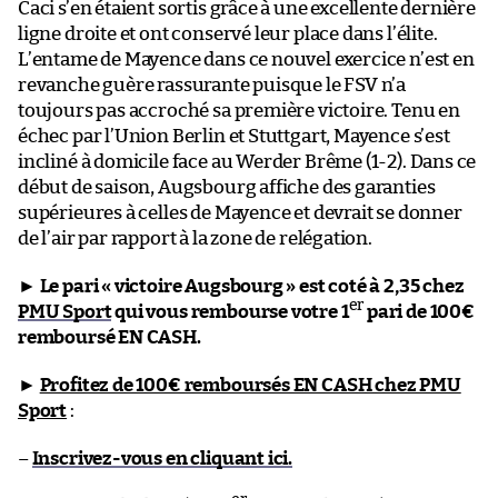
Caci s’en étaient sortis grâce à une excellente dernière
ligne droite et ont conservé leur place dans l’élite.
L’entame de Mayence dans ce nouvel exercice n’est en
revanche guère rassurante puisque le FSV n’a
toujours pas accroché sa première victoire. Tenu en
échec par l’Union Berlin et Stuttgart, Mayence s’est
incliné à domicile face au Werder Brême (1-2). Dans ce
début de saison, Augsbourg affiche des garanties
supérieures à celles de Mayence et devrait se donner
de l’air par rapport à la zone de relégation.
►
Le pari « victoire Augsbourg » est coté à 2,35 chez
er
PMU Sport
qui vous rembourse votre 1
pari de 100€
remboursé EN CASH.
►
Profitez de 100€ remboursés EN CASH chez PMU
Sport
:
–
Inscrivez-vous en cliquant ici.