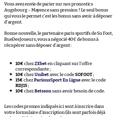
Vous avez envie de parier sur nos pronostics
Augsbourg – Mayence sans pression ? Le seul bonus
qui vous le permet c’est les bonus sans avoir à déposer
d’argent.
Bonne nouvelle, le partenaire paris sportifs de So Foot,
RueDesJoueurs, vous a négocié 40€ de bonus à
récupérer sans déposer d’argent :
10€
chez
ZEbet
en cliquant sur l’offre
correspondante ;
10€
chez
Unibet
avec le code
SOFOOT
;
15€
chez
ParionsSport En Ligne
avec le code
RDJ15
;
10€
chez
Betsson
sans avoir besoin de code.
Les codes promos indiqués ici sont à inscrire dans
votre formulaire d’inscription (ils sont parfois déjà