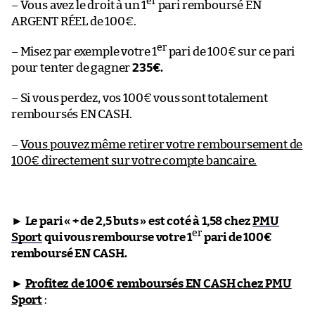
er
– Vous avez le droit à un 1
pari remboursé EN
ARGENT RÉEL de 100€.
er
– Misez par exemple votre 1
pari de 100€ sur ce pari
pour tenter de gagner
235€.
– Si vous perdez, vos 100€ vous sont totalement
remboursés EN CASH.
–
Vous pouvez même retirer votre remboursement de
100€ directement sur votre compte bancaire.
►
Le pari « + de 2,5 buts » est coté à 1,58 chez
PMU
er
Sport
qui vous rembourse votre 1
pari de 100€
remboursé EN CASH.
►
Profitez de 100€ remboursés EN CASH chez PMU
Sport
: