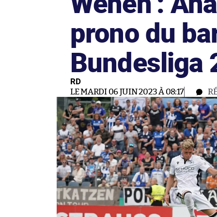
Wehen : Anal
prono du bar
Bundesliga 
RD
LE MARDI 06 JUIN 2023 À 08:17
R