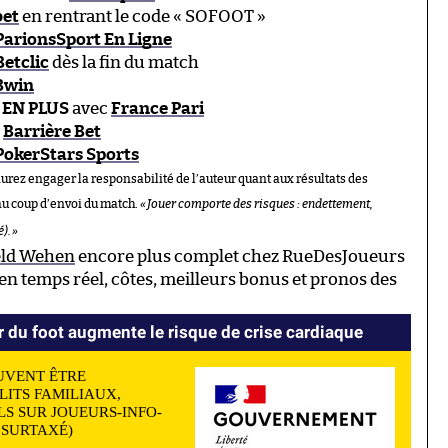
bet
en rentrant le code « SOFOOT »
ParionsSport En Ligne
Betclic
dès la fin du match
Bwin
 EN PLUS
avec
France Pari
c
Barrière Bet
PokerStars Sports
aurez engager la responsabilité de l’auteur quant aux résultats des
au coup d’envoi du match.
«
Jouer comporte des risques : endettement,
é).
»
eld Wehen
encore plus complet chez RueDesJoueurs
n temps réel, côtes, meilleurs bonus et pronos des
r du foot augmente le risque de crise cardiaque
UVENT ÊTRE
LITS FAMILIAUX,
S SUR JOUEURS-INFO-
N SURTAXÉ)