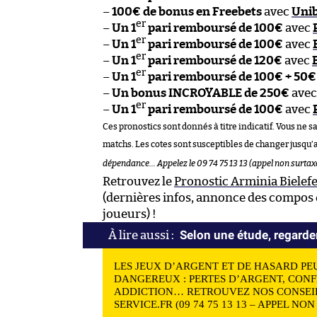
–
100€ de bonus en Freebets
avec
Uni
er
–
Un 1
pari remboursé de 100€
avec
er
–
Un 1
pari remboursé de 100€
avec
er
–
Un 1
pari remboursé de 120€
avec
er
–
Un 1
pari remboursé de 100€ + 50€
–
Un bonus INCROYABLE de 250€
ave
er
–
Un 1
pari remboursé de 100€
avec
Ces pronostics sont donnés à titre indicatif. Vous ne s
matchs. Les cotes sont susceptibles de changer jusqu’
dépendance… Appelez le 09 74 75 13 13 (appel non surtax
Retrouvez le
Pronostic Arminia Bielef
(dernières infos, annonce des compos e
joueurs) !
Selon une étude, regarde
LES JEUX D’ARGENT ET DE HASARD PE
DANGEREUX : PERTES D’ARGENT, CONF
ADDICTION… RETROUVEZ NOS CONSEIL
SERVICE.FR (09 74 75 13 13 – APPEL NO