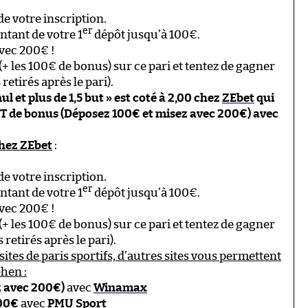
de votre inscription.
er
tant de votre 1
dépôt jusqu’à 100€.
vec 200€ !
+ les 100€ de bonus) sur ce pari et tentez de gagner
retirés après le pari).
l et plus de 1,5 but » est coté à 2,00 chez
ZEbet
qui
T de bonus (Déposez 100€ et misez avec 200€) avec
chez ZEbet
:
de votre inscription.
er
tant de votre 1
dépôt jusqu’à 100€.
vec 200€ !
+ les 100€ de bonus) sur ce pari et tentez de gagner
retirés après le pari).
sites de paris sportifs, d’autres sites vous permettent
ehen :
z avec 200€)
avec
Winamax
100€
avec
PMU Sport