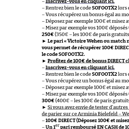
–
Inscrivez-vous en cliquant ici.
– Rentrez bien le code
SOFOOTX2
lors 
– Vous récupérez un bonus égal au mon
– Déposez par exemple 100€ et misez a
– Misez par exemple vos 100€ déposés (
250€
(350€ – les 100€ de paris gratuits 
►
Le pari « Victoire Wehen ou match nu
vous permet de récupérer 100€ DIREC
le code SOFOOTX2.
►
Profitez de 100€ de bonus DIRECT 
–
Inscrivez-vous en cliquant ici.
– Rentrez bien le code
SOFOOTX2
lors 
– Vous récupérez un bonus égal au mon
– Déposez par exemple 100€ et misez a
– Misez par exemple vos 100€ déposés (
300€
(400€ – les 100€ de paris gratuits 
►
Si vous avez envie de tester d’autres 
de parier sur ce Arminia Bielefeld – W
–
100€ DIRECT (Déposez 100€ et mise
er
–
Un 1
pari remboursé EN CASH de 