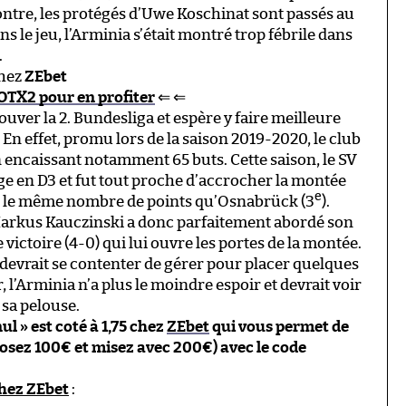
ontre, les protégés d’Uwe Koschinat sont passés au
 le jeu, l’Arminia s’était montré trop fébrile dans
.
hez
ZEbet
OTX2 pour en profiter
⇐ ⇐
ouver la 2. Bundesliga et espère y faire meilleure
 En effet, promu lors de la saison 2019-2020, le club
 encaissant notamment 65 buts. Cette saison, le SV
e en D3 et fut tout proche d’accrocher la montée
e
avec le même nombre de points qu’Osnabrück (3
).
Markus Kauczinski a donc parfaitement abordé son
victoire (4-0) qui lui ouvre les portes de la montée.
evrait se contenter de gérer pour placer quelques
, l’Arminia n’a plus le moindre espoir et devrait voir
sa pelouse.
l » est coté à 1,75 chez
ZEbet
qui vous permet de
sez 100€ et misez avec 200€) avec le code
chez ZEbet
: