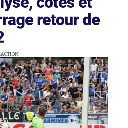
yse, cotes et
rage retour de
2
ÉACTION