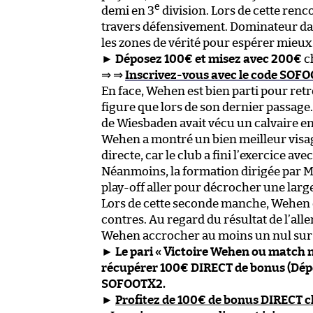
e
demi en 3
division. Lors de cette renc
travers défensivement. Dominateur dans
les zones de vérité pour espérer mieux
►
Déposez 100€ et misez avec 200€
c
⇒ ⇒
Inscrivez-vous avec le code SOFO
En face, Wehen est bien parti pour retr
figure que lors de son dernier passage.
de Wiesbaden avait vécu un calvaire en
Wehen a montré un bien meilleur visag
directe, car le club a fini l’exercice 
Néanmoins, la formation dirigée par 
play-off aller pour décrocher une large 
Lors de cette seconde manche, Wehen d
contres. Au regard du résultat de l’aller
Wehen accrocher au moins un nul sur 
►
Le pari « Victoire Wehen ou match nu
récupérer 100€ DIRECT de bonus (Dépo
SOFOOTX2.
►
Profitez de 100€ de bonus DIRECT 