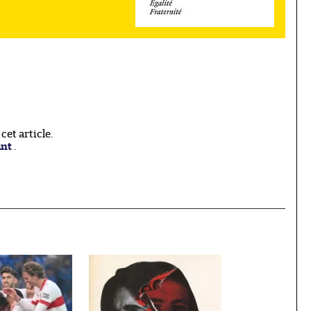
et article.
ant
.