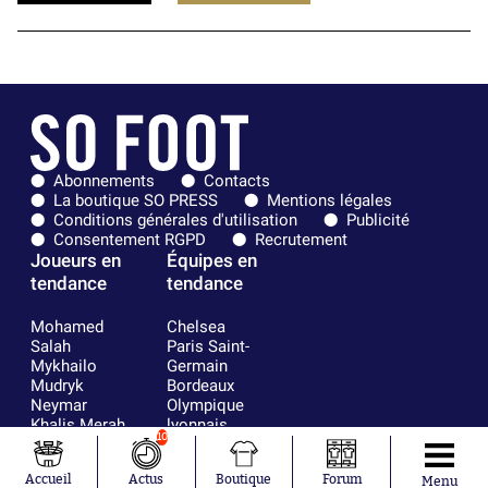
Abonnements
Contacts
La boutique SO PRESS
Mentions légales
Conditions générales d'utilisation
Publicité
Consentement RGPD
Recrutement
Joueurs en
Équipes en
tendance
tendance
Mohamed
Chelsea
Salah
Paris Saint-
Mykhailo
Germain
Mudryk
Bordeaux
Neymar
Olympique
Khalis Merah
lyonnais
10
Loïs Openda
FIFA
Moussa
Real Madrid
Accueil
Actus
Boutique
Forum
Niakhaté
RC Strasbourg
Menu