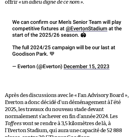
offrir
« un adieu digne de ce nom »
.
We can confirm our Men’s Senior Team will play
competitive fixtures at
@EvertonStadium
at the
start of the 2025/26 season. 🏟
The full 2024/25 campaign will be our last at
Goodison Park. 💙
— Everton (@Everton)
December 15, 2023
Après des discussions avec le « Fan Advisory Board »,
Everton a donc décidé d’un déménagement à l’été
2025, les travaux du nouveau stade devant
normalement s’achever en fin d’année 2024. Les
Toffees
vont se rendre à 3,5 kilomètres de là, à
l’Everton Stadium, qui aura une capacité de 52 888