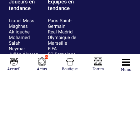
Joueurs en
Équipes en
tendance
tendance
Lionel Messi
Paris Saint-
Maghnes
Germain
Akliouche
Real Madrid
Mohamed
Olympique de
Salah
Marseille
Neymar
FIFA
Julián Álvarez
FC Barcelone
10
Ferrán Torres
Argentine
Kilian Corredor
Olympique
Accueil
Actus
Boutique
Forum
Menu
Franco
lyonnais
Mastantuono
AS Monaco
Orel Mangala
RC Strasbourg
Rio Mavuba
Trabzonspor