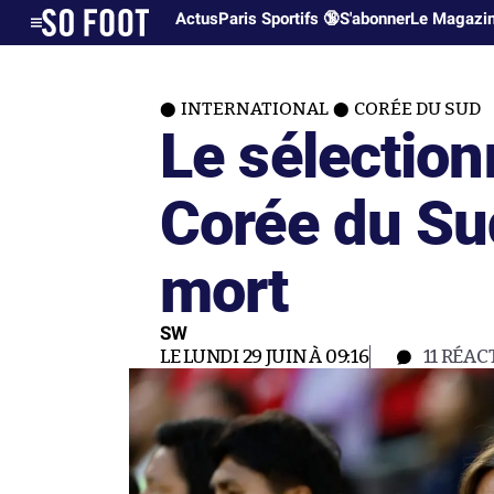
Actus
Paris Sportifs 🔞
S'abonner
Le Magazi
INTERNATIONAL
CORÉE DU SUD
Le sélection
Corée du S
mort
SW
LE LUNDI 29 JUIN À 09:16
11
RÉAC