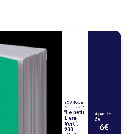
BOUTIQUE
SO - LIVRES
"Le petit
à partir
Livre
de
Vert",
6€
200