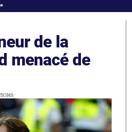
ne
neur de la
ud menacé de
TIONS