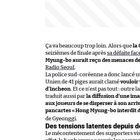
Ça va beaucoup trop loin. Alors que
la 
seizièmes de finale après
sa défaite fac
Myung-bo aurait reçu des menaces de
Radio Seoul
.
La police sud-coréenne a donc lancé un
Unien de 41 piges aurait clamé
vouloir 
d’Incheon
. Et ce n’est pas tout : outre
traduit aussi par
la diffusion d’une i
aux joueurs de se disperser à son arriv
pancartes «
Hong Myung-bo interdit d
de Gyeonggi.
Des tensions latentes depuis 
Le mécontentement des supporters vis